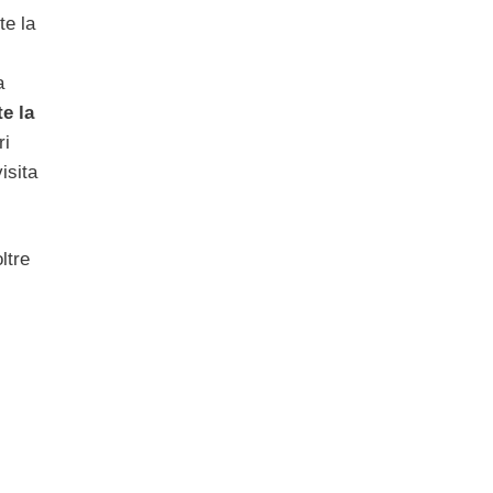
te la
a
e la
ri
isita
ltre