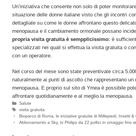
Un’iniziativa che consente non solo di poter monitorar
situazione delle donne italiane visto che gli incontri co
dettagliate su come le donne affrontano questo delicat
menopausa e il cambiamento ormonale possano incidere 
propria visita gratuita è sempplicissimo:
è sufficien
specializzati nei quali si effettua la visita gratuita o 
con un operatore.
Nel corso del mese sono state preventivate circa 5.000
naturalmente ai punti di ascolto che rappresentano un
menopausa. E proprio sul sito di Ymea è possibile poter 
affrontare quotidianamente e al meglio la menopausa.
Categorie
Salute
Tag
visita gratuita
Bioparco di Roma, le iniziative gratuite di Millepiedi, Insetti &
Abbonamento a Sky, tv Philips da 22 pollici in omaggio fino 