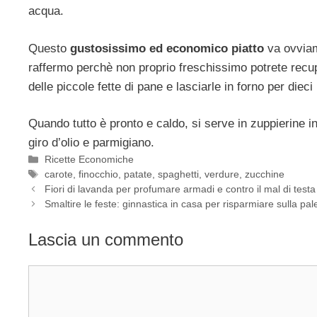
acqua.
Questo
gustosissimo ed economico piatto
va ovviam
raffermo perchè non proprio freschissimo potrete rec
delle piccole fette di pane e lasciarle in forno per diec
Quando tutto è pronto e caldo, si serve in zuppierine i
giro d’olio e parmigiano.
Categorie
Ricette Economiche
Tag
carote
,
finocchio
,
patate
,
spaghetti
,
verdure
,
zucchine
Fiori di lavanda per profumare armadi e contro il mal di testa
Smaltire le feste: ginnastica in casa per risparmiare sulla pal
Lascia un commento
Commento