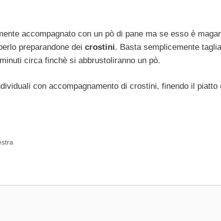
ente accompagnato con un pò di pane ma se esso è magar
uperlo preparandone dei
crostini
. Basta semplicemente tagli
i minuti circa finchè si abbrustoliranno un pò.
ndividuali con accompagnamento di crostini, finendo il piatto
estra