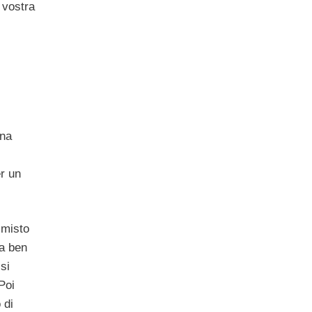
 vostra
ena
er un
 misto
va ben
si
Poi
 di