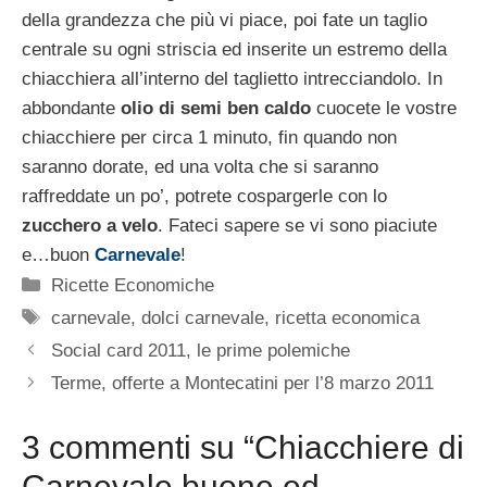
della grandezza che più vi piace, poi fate un taglio
centrale su ogni striscia ed inserite un estremo della
chiacchiera all’interno del taglietto intrecciandolo. In
abbondante
olio di semi ben caldo
cuocete le vostre
chiacchiere per circa 1 minuto, fin quando non
saranno dorate, ed una volta che si saranno
raffreddate un po’, potrete cospargerle con lo
zucchero a velo
. Fateci sapere se vi sono piaciute
e…buon
Carnevale
!
Categorie
Ricette Economiche
Tag
carnevale
,
dolci carnevale
,
ricetta economica
Social card 2011, le prime polemiche
Terme, offerte a Montecatini per l’8 marzo 2011
3 commenti su “Chiacchiere di
Carnevale buone ed