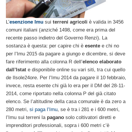
L’
esenzione Imu
sui
terreni agricoli
è valida in 3456
comuni italiani (anziché 1498, come era prima del
recente passo indietro del Governo Renzi). La
sostanza è questa: per capire chi è
esente
e chi no
per l’Imu 2015 da pagare a giungo e dicembre, si deve
fare riferimento alla colonna R dell’
elenco elaborato
dall’Istat
e disponibile online su vari siti, tra cui quello
de Ilsole24ore. Per l’Imu 2014 da pagare il 10 febbraio,
invece, resta esente chi già lo era per il DM del 28-11-
2014, come riportato nella colonna P del già citato
elenco. Se l’altitudine della casa comunale è da zero a
280 metri,
si paga l’Imu
, se è tra i 281 e i 600 metri,
l’Imu sui terreni la
pagano
solo coltivatori diretti e
imprenditori professionali, sopra i 600 metri c’è