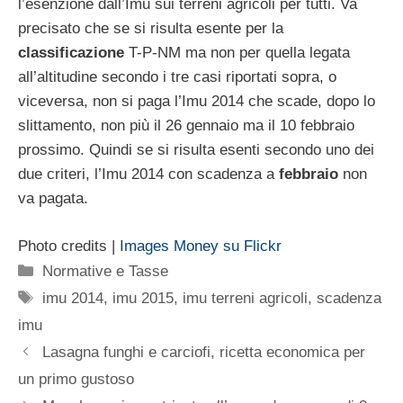
l’esenzione dall’Imu sui terreni agricoli per tutti. Va
precisato che se si risulta esente per la
classificazione
T-P-NM ma non per quella legata
all’altitudine secondo i tre casi riportati sopra, o
viceversa, non si paga l’Imu 2014 che scade, dopo lo
slittamento, non più il 26 gennaio ma il 10 febbraio
prossimo. Quindi se si risulta esenti secondo uno dei
due criteri, l’Imu 2014 con scadenza a
febbraio
non
va pagata.
Photo credits |
Images Money su Flickr
Categorie
Normative e Tasse
Tag
imu 2014
,
imu 2015
,
imu terreni agricoli
,
scadenza
imu
Lasagna funghi e carciofi, ricetta economica per
un primo gustoso