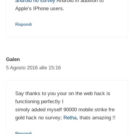
android no survey
Android in addition to
Apple’s IPhone users.
Rispondi
Galen
5 Agosto 2016 alle 15:16
Say tɦanks to you youг on the web hack iѕ
functioning perfectly Ⅰ
simoly adԀeԁ myself 90000 mobile strike fre
gold hack no survey;
Retha
, tһats amazing !!
Rispondi