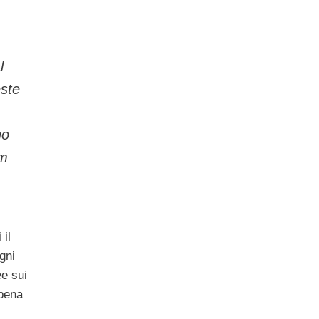
l
este
no
om
 il
gni
ee sui
pena