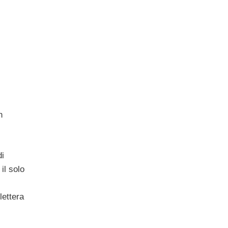
n
di
il solo
lettera