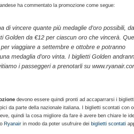
landese ha commentato la promozione come segue:
a di vincere quante più medaglie d’oro possibili, da
tti Golden da €12 per ciascun oro che vincerà. Qu
li per viaggiare a settembre e ottobre e potranno
una medaglia d’oro vinta. I biglietti Golden andran
vitiamo i passeggeri a prenotarli su www.ryanair.c
ozione
devono essere quindi pronti ad accaparrarsi i biglietti
i da parte della nazionale italiana. I biglietti scontati con o
eve, quindi la cosa migliore da fare è avere ben chiare le id
to
Ryanair
in modo da poter usufruire dei
biglietti scontati
ap