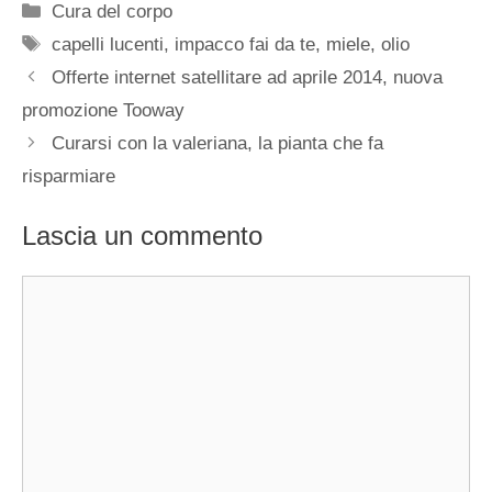
Categorie
Cura del corpo
Tag
capelli lucenti
,
impacco fai da te
,
miele
,
olio
Offerte internet satellitare ad aprile 2014, nuova
promozione Tooway
Curarsi con la valeriana, la pianta che fa
risparmiare
Lascia un commento
Commento