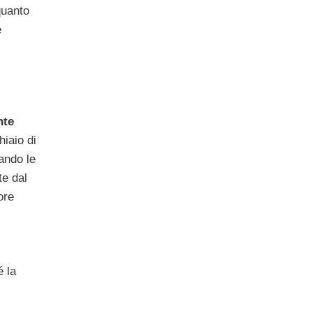
quanto
e
nte
iaio di
ando le
te dal
ore
é la