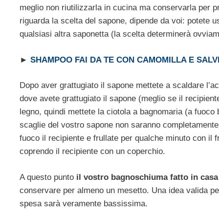
meglio non riutilizzarla in cucina ma conservarla per p
riguarda la scelta del sapone, dipende da voi: potete u
qualsiasi altra saponetta (la scelta determinerà ovvia
►
SHAMPOO FAI DA TE CON CAMOMILLA E SALV
Dopo aver grattugiato il sapone mettete a scaldare l’a
dove avete grattugiato il sapone (meglio se il recipie
legno, quindi mettete la ciotola a bagnomaria (a fuoco
scaglie del vostro sapone non saranno completamente sc
fuoco il recipiente e frullate per qualche minuto con il 
coprendo il recipiente con un coperchio.
A questo punto
il vostro bagnoschiuma fatto in casa
conservare per almeno un mesetto. Una idea valida per
spesa sarà veramente bassissima.