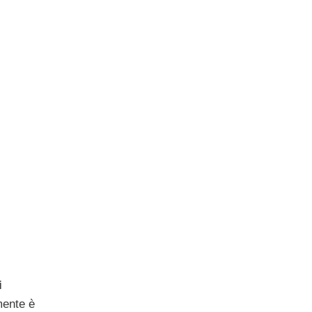
i
mente è