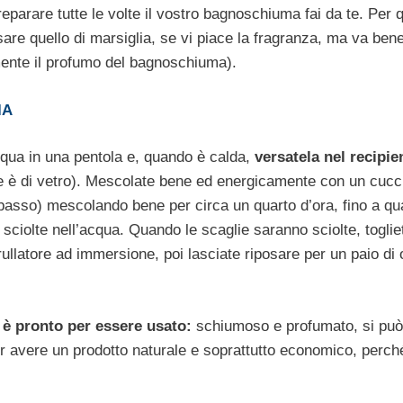
reparare tutte le volte il vostro bagnoschiuma fai da te. Per 
sare quello di marsiglia, se vi piace la fragranza, ma va ben
mente il profumo del bagnoschiuma).
IA
cqua in una pentola e, quando è calda,
versatela nel recipie
nte è di vetro). Mescolate bene ed energicamente con un cucch
 basso) mescolando bene per circa un quarto d’ora, fino a qu
iolte nell’acqua. Quando le scaglie saranno sciolte, toglie
frullatore ad immersione, poi lasciate riposare per un paio di 
 è pronto per essere usato:
schiumoso e profumato, si può
 avere un prodotto naturale e soprattutto economico, perch