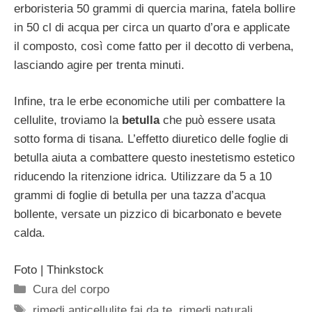
erboristeria 50 grammi di quercia marina, fatela bollire
in 50 cl di acqua per circa un quarto d’ora e applicate
il composto, così come fatto per il decotto di verbena,
lasciando agire per trenta minuti.
Infine, tra le erbe economiche utili per combattere la
cellulite, troviamo la
betulla
che può essere usata
sotto forma di tisana. L’effetto diuretico delle foglie di
betulla aiuta a combattere questo inestetismo estetico
riducendo la ritenzione idrica. Utilizzare da 5 a 10
grammi di foglie di betulla per una tazza d’acqua
bollente, versate un pizzico di bicarbonato e bevete
calda.
Foto | Thinkstock
Categorie
Cura del corpo
Tag
rimedi anticellulite fai da te
,
rimedi naturali