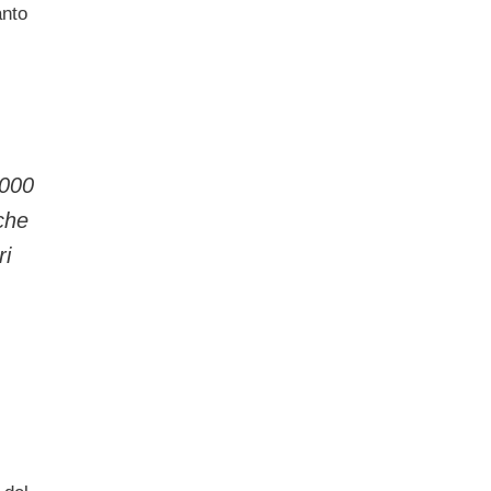
anto
.000
che
ri