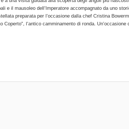
are a una visita guidata alla scoperta degli angoli più nascosti
apali e il mausoleo dell’Imperatore accompagnato da uno stor
tellata preparata per l’occasione dalla chef Cristina Bowerm
etto Coperto”, l’antico camminamento di ronda. Un’occasione 