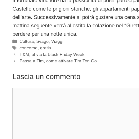
Il fortunato vincitore ha la possibilità di poter partecip
Castello come le prigioni storiche, gli appartamenti p
dell’arte. Successivamente si potrà gustare una cena s
mattina seguente verrà allestita la colazione nel “Gir
perdere per una notte unica.
Categorie
Cultura
,
Svago
,
Viaggi
Tag
concorso
,
gratis
H&M, al via la Black Friday Week
Passa a Tim, come attivare Tim Ten Go
Lascia un commento
Commento