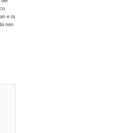
 del
ico
an e la
da non