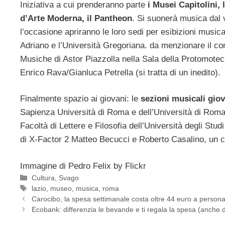
Iniziativa a cui prenderanno parte
i Musei Capitolini, 
d’Arte Moderna, il Pantheon
. Si suonerà musica dal 
l’occasione apriranno le loro sedi per esibizioni music
Adriano e l’Università Gregoriana. da menzionare il con
Musiche di Astor Piazzolla nella Sala della Protomoteca
Enrico Rava/Gianluca Petrella (si tratta di un inedito).
Finalmente spazio ai giovani: le
sezioni musicali giov
Sapienza Università di Roma e dell’Università di Roma
Facoltà di Lettere e Filosofia dell’Università degli Stu
di X-Factor 2 Matteo Becucci e Roberto Casalino, un co
Immagine di Pedro Felix by Flickr
Categorie
Cultura
,
Svago
Tag
lazio
,
museo
,
musica
,
roma
Carocibo, la spesa settimanale costa oltre 44 euro a person
Ecobank: differenzia le bevande e ti regala la spesa (anche d