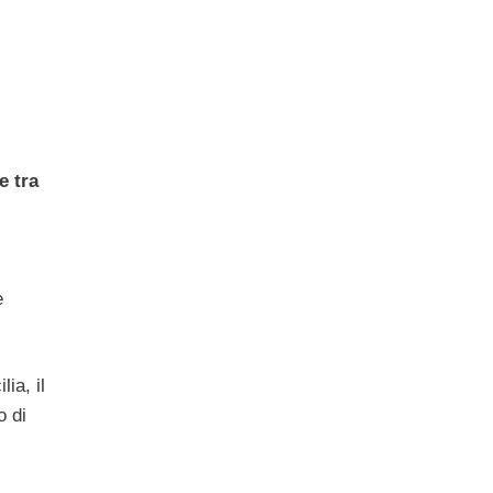
ve tra
e
ia, il
o di