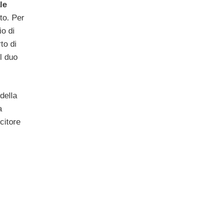
le
to. Per
io di
to di
l duo
della
a
citore