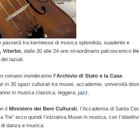
re passerà tra kermesse di musica splendida, suadente e
, Viterbo
, dalle 20 alle 24 uno straordinario palcoscenico
li
ei laziali.
ento romano inonderanno
l’Archivio di Stato e la Casa
ti in 30 spazi culturali tra musei, accademie, università dov
ranno in musica classica, leggera,
jazz
.
n il
Ministero dei Beni Culturali
, l’Accademia di Santa Cecil
Tre” ecco quindi l’iniziativa Musei in musica, con l’obiettiv
li di danza e musica.