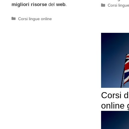
migliori
risorse
del
web
.
Categorie
Corsi lingue
Categorie
Corsi lingue online
Corsi d
online 