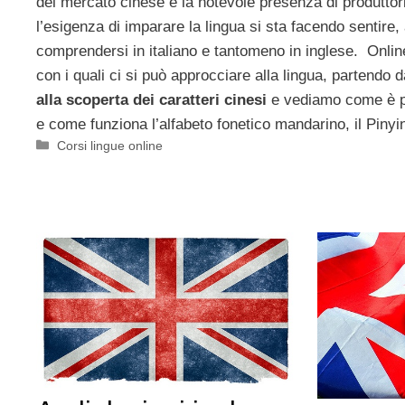
del mercato cinese e la notevole presenza di produttori
l’esigenza di imparare la lingua si sta facendo sentire,
comprendersi in italiano e tantomeno in inglese. Online
con i quali ci si può approcciare alla lingua, partendo d
alla scoperta dei caratteri cinesi
e vediamo come è po
e come funziona l’alfabeto fonetico mandarino, il Pinyi
Categorie
Corsi lingue online