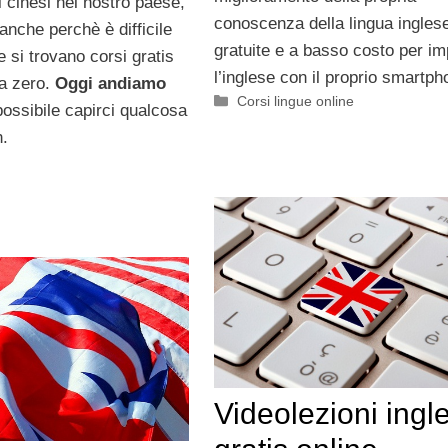
 cinesi nel nostro paese,
conoscenza della lingua ingles
 anche perchè è difficile
gratuite e a basso costo per i
 si trovano corsi gratis
l’inglese con il proprio smartph
a zero.
Oggi andiamo
Categorie
Corsi lingue online
ssibile capirci qualcosa
n.
Videolezioni ingl