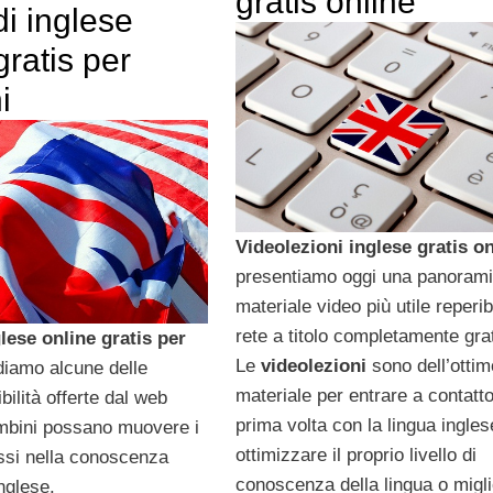
gratis online
i inglese
gratis per
i
Videolezioni inglese gratis on
presentiamo oggi una panorami
materiale video più utile reperib
rete a titolo completamente grat
lese online gratis per
Le
videolezioni
sono dell’ottim
diamo alcune delle
materiale per entrare a contatto
bilità offerte dal web
prima volta con la lingua ingles
ambini possano muovere i
ottimizzare il proprio livello di
assi nella conoscenza
conoscenza della lingua o migl
inglese.