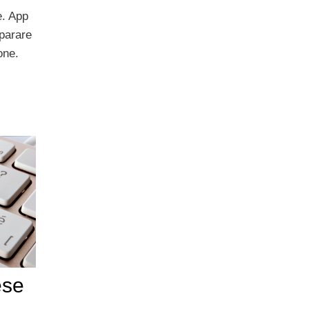
e. App
mparare
one.
ese