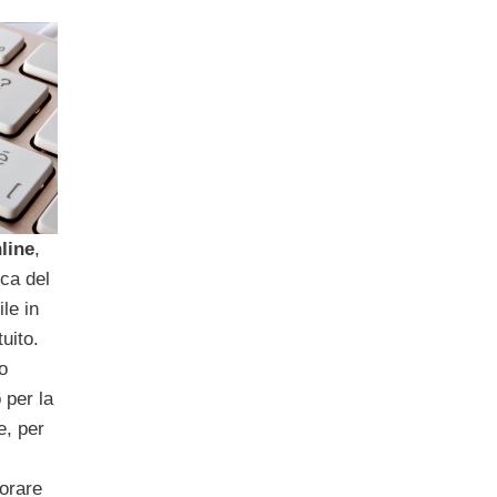
line
,
ca del
ile in
uito.
o
 per la
e, per
iorare