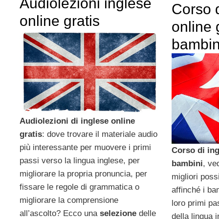
Audiolezioni inglese
Corso d
online gratis
online 
bambin
Audiolezioni di inglese online
gratis
: dove trovare il materiale audio
più interessante per muovere i primi
Corso di ing
passi verso la lingua inglese, per
bambini
, ve
migliorare la propria pronuncia, per
migliori possi
fissare le regole di grammatica o
affinché i b
migliorare la comprensione
loro primi p
all’ascolto? Ecco una
selezione
delle
della lingua 