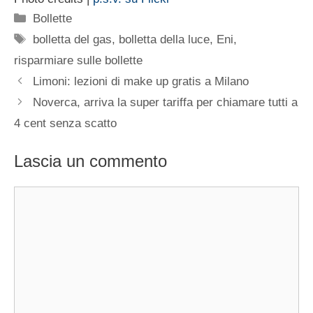
Categorie
Bollette
Tag
bolletta del gas
,
bolletta della luce
,
Eni
,
risparmiare sulle bollette
Limoni: lezioni di make up gratis a Milano
Noverca, arriva la super tariffa per chiamare tutti a
4 cent senza scatto
Lascia un commento
Commento