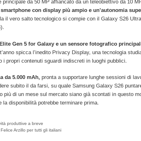
e principale da 50 MP affiancato da un teleobiettivo da 10 M
o smartphone con display più ampio e un’autonomia supe
Ma il vero salto tecnologico si compie con il Galaxy S26 Ultra
).
Elite Gen 5 for Galaxy e un sensore fotografico principa
t’anno spicca l’inedito Privacy Display, una tecnologia studi
i propri contenuti sguardi indiscreti in luoghi pubblici.
sa da 5.000 mAh,
pronta a supportare lunghe sessioni di lav
dere subito il da farsi, su quale Samsung Galaxy S26 puntar
o più di un mese sul mercato siano già scontati in questo m
 la disponibilità potrebbe terminare prima.
vità produttive a breve
ce Arzillo per tutti gli italiani