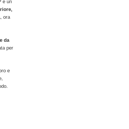
P e un
riore,
, ora
le da
ata per
oro e
e,
odo.