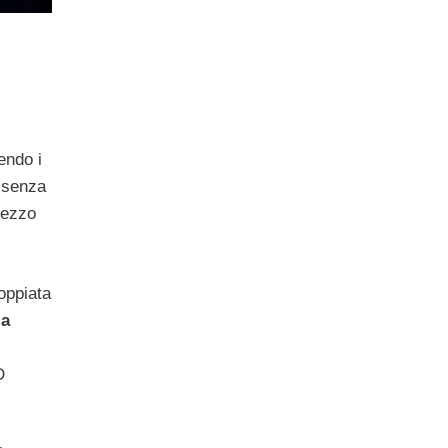
endo i
è senza
rezzo
oppiata
la
D