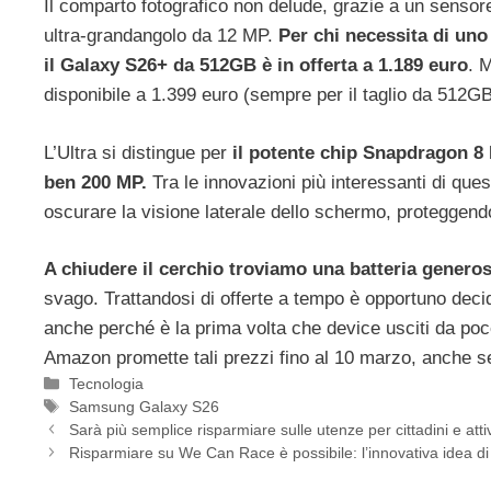
Il comparto fotografico non delude, grazie a un sensor
ultra-grandangolo da 12 MP.
Per chi necessita di un
il Galaxy S26+ da 512GB è in offerta a 1.189 euro
. 
disponibile a 1.399 euro (sempre per il taglio da 512GB
L’Ultra si distingue per
il potente chip Snapdragon 8 
ben 200 MP.
Tra le innovazioni più interessanti di ques
oscurare la visione laterale dello schermo, proteggendo 
A chiudere il cerchio troviamo una batteria genero
svago. Trattandosi di offerte a tempo è opportuno deci
anche perché è la prima volta che device usciti da poc
Amazon promette tali prezzi fino al 10 marzo, anche se
Categorie
Tecnologia
Tag
Samsung Galaxy S26
Sarà più semplice risparmiare sulle utenze per cittadini e atti
Risparmiare su We Can Race è possibile: l’innovativa idea di Feli