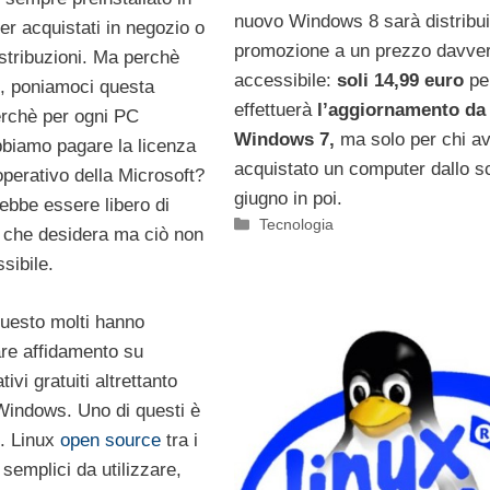
nuovo Windows 8 sarà distribui
ter acquistati in negozio o
promozione a un prezzo davve
istribuzioni. Ma perchè
accessibile:
soli 14,99 euro
per
i, poniamoci questa
effettuerà
l’aggiornamento da
rchè per ogni PC
Windows 7,
ma solo per chi a
bbiamo pagare la licenza
acquistato un computer dallo s
operativo della Microsoft?
giugno in poi.
bbe essere libero di
Categorie
Tecnologia
ò che desidera ma ciò non
sibile.
questo molti hanno
are affidamento su
ivi gratuiti altrettanto
Windows. Uno di questi è
O. Linux
open source
tra i
 semplici da utilizzare,