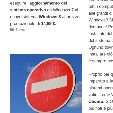
eseguire l’a
ggiornamento del
tutti i compu
sistema operativo
da Windows 7 al
alle grandi d
nuovo sistema
Windows 8
al prezzo
Windows
? S
promozionale di
14,99 €.
domanda! Pe
Categorie
News
installato do
del sistema 
Ognuno dovre
installare ci
è sempre pos
Proprio per 
imparato a f
sistemi operat
validi come 
Ubuntu
, S.
più noti e più