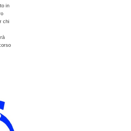
to in
ro
 chi
vrà
corso