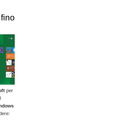
 fino
oft
per
l
ndows
dere: