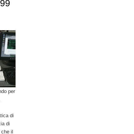
,99
ndo per
tica di
ia di
 che il