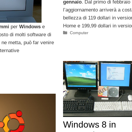
gennaio
. Dal primo di febbraio
l’aggiornamento arriverà a cost
bellezza di 119 dollari in versio
Home e 199,99 dollari in versio
ammi
per
Windows
e
Categorie
Computer
osto di molti software di
ù ne metta, può far venire
ternative
Windows 8 in