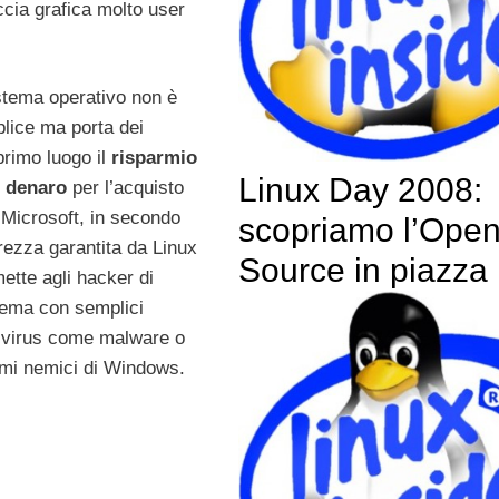
accia grafica molto user
tema operativo non è
ice ma porta dei
primo luogo il
risparmio
Linux Day 2008:
i denaro
per l’acquisto
 Microsoft, in secondo
scopriamo l’Ope
rezza garantita da Linux
Source in piazza
ette agli hacker di
stema con semplici
 virus come malware o
rimi nemici di Windows.