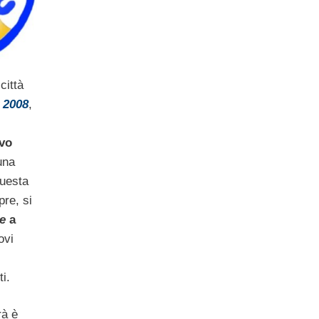
città
 2008
,
vo
una
questa
re, si
e
a
ovi
i.
arà
è