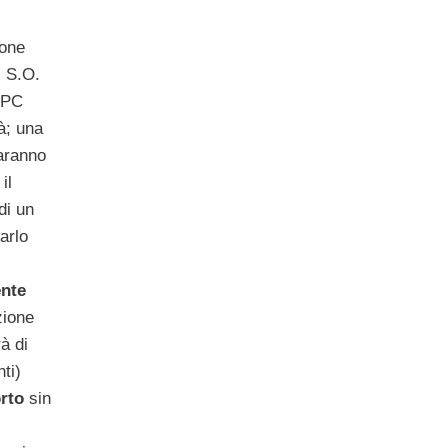
ione
l S.O.
i PC
tà; una
aranno
il
di un
arlo
ente
zione
à di
ti)
rto
sin