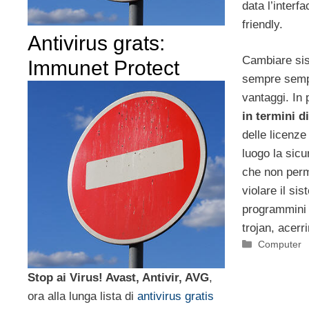
data l’interf
friendly.
Antivirus grats:
Cambiare sis
Immunet Protect
sempre sempl
vantaggi. In 
in termini d
delle licenze
luogo la sicu
che non perm
violare il si
programmini
trojan, acer
Categorie
Computer
Stop ai Virus! Avast, Antivir, AVG
,
ora alla lunga lista di
antivirus gratis