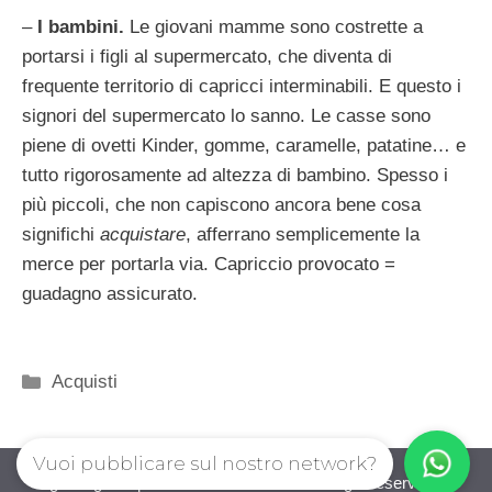
–
I bambini.
Le giovani mamme sono costrette a
portarsi i figli al supermercato, che diventa di
frequente territorio di capricci interminabili. E questo i
signori del supermercato lo sanno. Le casse sono
piene di ovetti Kinder, gomme, caramelle, patatine… e
tutto rigorosamente ad altezza di bambino. Spesso i
più piccoli, che non capiscono ancora bene cosa
significhi
acquistare
, afferrano semplicemente la
merce per portarla via. Capriccio provocato =
guadagno assicurato.
Categorie
Acquisti
Vuoi pubblicare sul nostro network?
guadagnorisparmiando.com © 2026. All right reserverd.