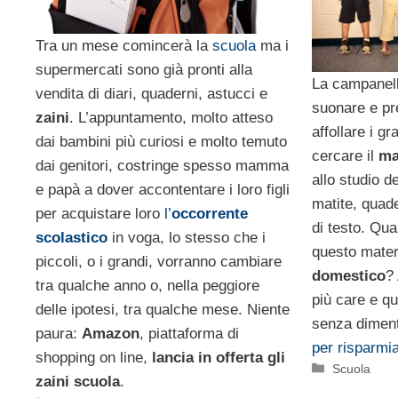
Tra un mese comincerà la
scuola
ma i
supermercati sono già pronti alla
La campanell
vendita di diari, quaderni, astucci e
suonare e pr
zaini
. L’appuntamento, molto atteso
affollare i g
dai bambini più curiosi e molto temuto
cercare il
ma
dai genitori, costringe spesso mamma
allo studio de
e papà a dover accontentare i loro figli
matite, quade
per acquistare loro
l’
occorrente
di testo. Qua
scolastico
in voga, lo stesso che i
questo mater
piccoli, o i grandi, vorranno cambiare
domestico
?
tra qualche anno o, nella peggiore
più care e qu
delle ipotesi, tra qualche mese. Niente
senza dimen
paura:
Amazon
, piattaforma di
per risparmi
shopping on line,
lancia in offerta gli
Categorie
Scuola
zaini scuola
.