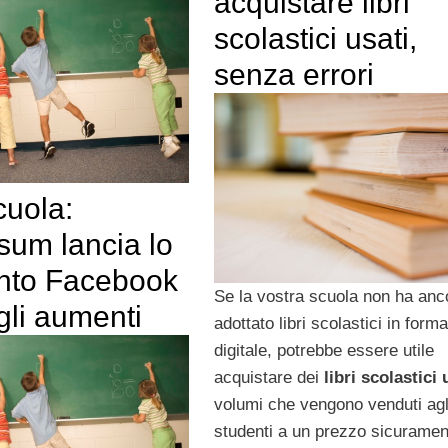
acquistare libri
scolastici usati,
senza errori
cuola:
sum lancia lo
nto Facebook
Se la vostra scuola non ha anc
gli aumenti
adottato libri scolastici in form
digitale, potrebbe essere utile
acquistare dei
libri scolastici 
volumi che vengono venduti agl
studenti a un prezzo sicuramen