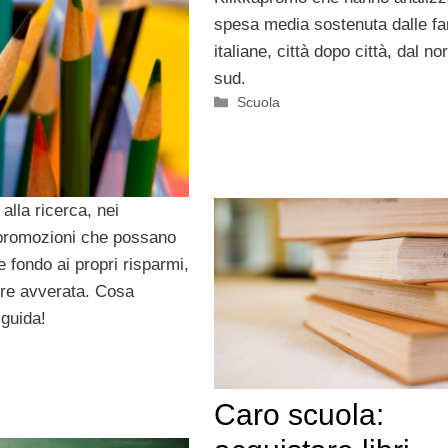
spesa media sostenuta dalle fa
italiane, città dopo città, dal no
sud.
Categorie
Scuola
 alla ricerca, nei
e promozioni che possano
 fondo ai propri risparmi,
ere avverata. Cosa
guida!
Caro scuola: