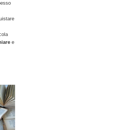
spesso
uistare
i
cola
miare
e