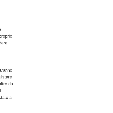
o
proprio
dere
saranno
uistare
altro da
d
stato al