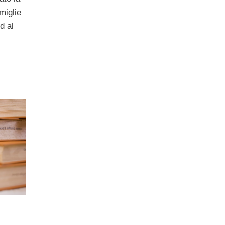
miglie
rd al