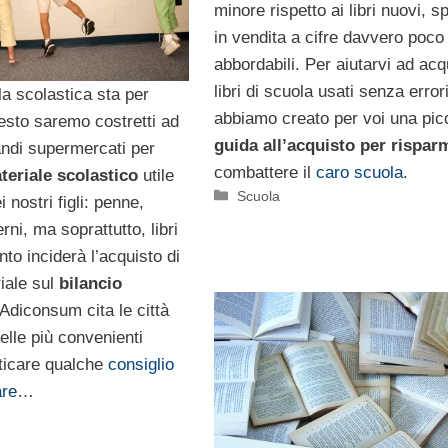
minore rispetto ai libri nuovi, 
in vendita a cifre davvero poco
abbordabili. Per aiutarvi ad acq
libri di scuola usati senza error
a scolastica sta per
abbiamo creato per voi una pic
esto saremo costretti ad
guida all’acquisto per rispar
randi supermercati per
combattere il
caro scuola
.
teriale scolastico
utile
Categorie
Scuola
i nostri figli: penne,
rni, ma soprattutto, libri
nto inciderà l’acquisto di
iale sul
bilancio
 Adiconsum cita le città
elle più convenienti
ticare qualche
consiglio
are
…