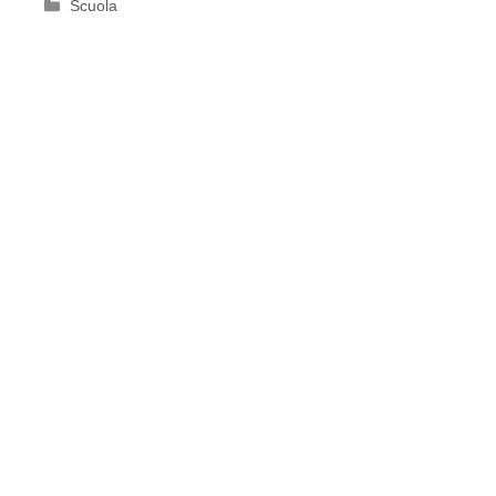
Categorie
Scuola