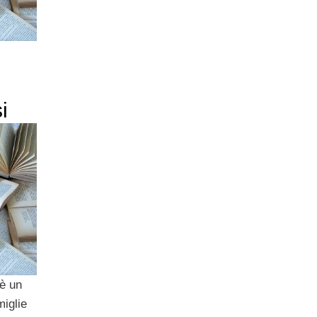
i
è un
miglie