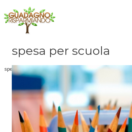
Vai
al
contenuto
spesa per scuola
spesa per scuola