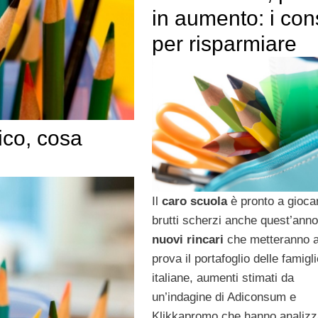
in aumento: i cons
per risparmiare
ico, cosa
Il
caro scuola
è pronto a gioca
brutti scherzi anche quest’ann
nuovi rincari
che metteranno a
prova il portafoglio delle famigl
italiane, aumenti stimati da
un’indagine di Adiconsum e
Klikkapromo che hanno analizz