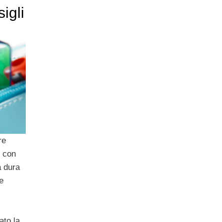
igli
re
o con
 dura
ie
ato la