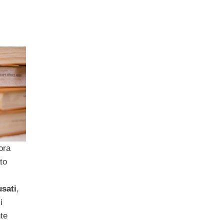
ora
ato
usati
,
i
te