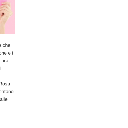
va che
one e i
cura
li
 Rosa
meritano
alle