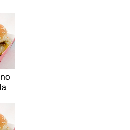
eno
la