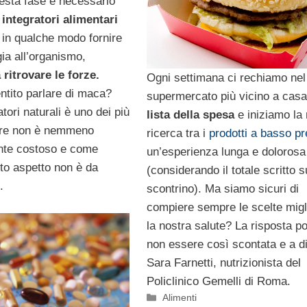
esta fase è necessario
integratori alimentari
in qualche modo fornire
gia all’organismo,
 ritrovare le forze.
Ogni settimana ci rechiamo nel
ntito parlare di maca?
supermercato più vicino a casa
atori naturali è uno dei più
lista della spesa
e iniziamo la
oltre non è nemmeno
ricerca tra i
prodotti a basso p
nte costoso e come
un’esperienza lunga e dolorosa
o aspetto non è da
(considerando il totale scritto s
.
scontrino). Ma siamo sicuri di
compiere sempre le scelte migli
la nostra salute? La risposta p
non essere così scontata e a di
Sara Farnetti, nutrizionista del
Policlinico Gemelli di Roma.
Categorie
Alimenti