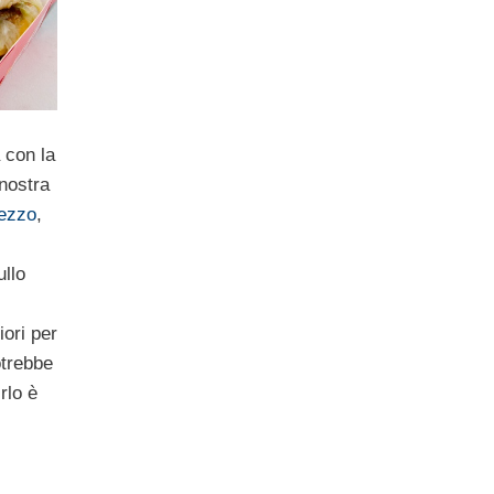
 con la
 nostra
rezzo
,
ullo
ori per
otrebbe
rlo è