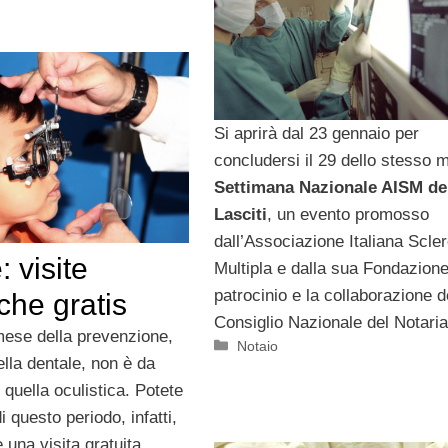
Si aprirà dal 23 gennaio per
concludersi il 29 dello stesso 
Settimana Nazionale AISM de
Lasciti
, un evento promosso
dall’Associazione Italiana Scler
: visite
Multipla e dalla sua Fondazione
patrocinio e la collaborazione d
iche gratis
Consiglio Nazionale del Notaria
 mese della prevenzione,
Categorie
Notaio
ella dentale, non è da
 quella oculistica. Potete
i questo periodo, infatti,
 una visita gratuita,