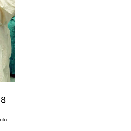
’8
nuto
o