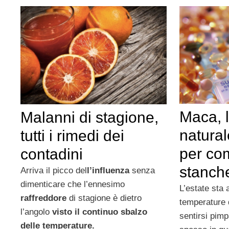
Maca, l
Malanni di stagione,
natura
tutti i rimedi dei
per com
contadini
stanch
Arriva il picco del
l’influenza
senza
dimenticare che l’ennesimo
L’estate sta 
raffreddore
di stagione è dietro
temperature 
l’angolo
visto il continuo sbalzo
sentirsi pimp
delle temperature.