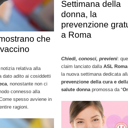
Settimana della
donna, la
prevenzione gratu
a Roma
dimostrano che
 vaccino
Chiedi, conosci, previeni
: que
claim lanciato dalla
ASL Roma
otizia relativa alla
la nuova settimana dedicata all
 dato adito ai cosiddetti
prevenzione della cura e dell
eca
, nonostante non ci
salute donna
promossa da “
O
 modo connesso alla
 Come spesso avviene in
entire ragioni.