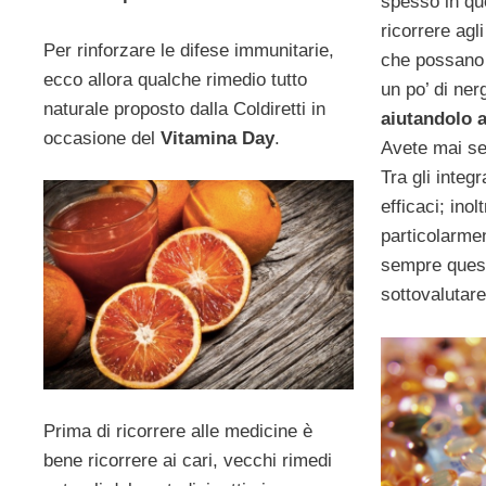
spesso in qu
ricorrere agli
Per rinforzare le difese immunitarie,
che possano 
ecco allora qualche rimedio tutto
un po’ di ner
naturale proposto dalla Coldiretti in
aiutandolo a
occasione del
Vitamina Day
.
Avete mai se
Tra gli integr
efficaci; in
particolarme
sempre quest
sottovalutare
Prima di ricorrere alle medicine è
bene ricorrere ai cari, vecchi rimedi