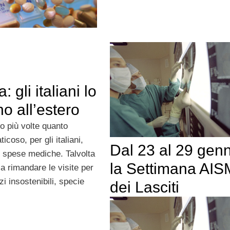
: gli italiani lo
o all’estero
o più volte quanto
icoso, per gli italiani,
Dal 23 al 29 gen
 spese mediche. Talvolta
la Settimana AIS
i a rimandare le visite per
zi insostenibili, specie
dei Lasciti