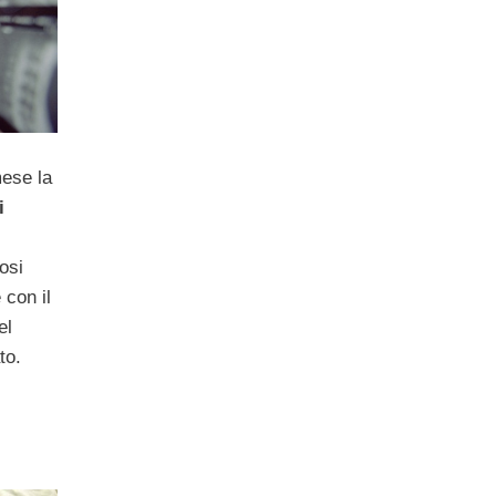
mese la
i
osi
 con il
el
to.