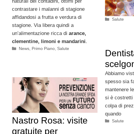
naturali del contadini, ottimi per
contrastare i malanni di stagione
affidandosi a frutta e verdura di
Categorie
Salute
stagione. Via libera quindi a
un’alimentazione ricca di
arance,
clementine, limoni e mandarini
.
Categorie
News
,
Primo Piano
,
Salute
Dentista
scelgon
Abbiamo vist
spesso sia fat
mantenere le
si è costrett
colpa di prez
quando
Nastro Rosa: visite
Categorie
Salute
gratuite per