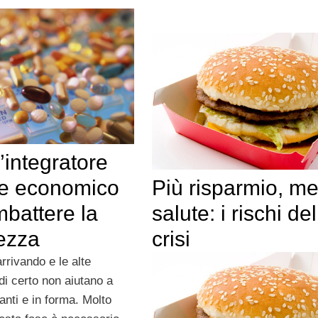
’integratore
Più risparmio, m
le economico
salute: i rischi del
battere la
crisi
ezza
arrivando e le alte
di certo non aiutano a
anti e in forma. Molto