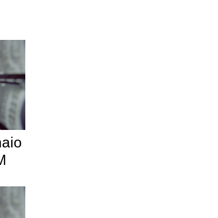
naio
M