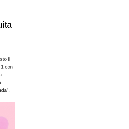
ita
sto il
 1
con
a
a
nda
”.