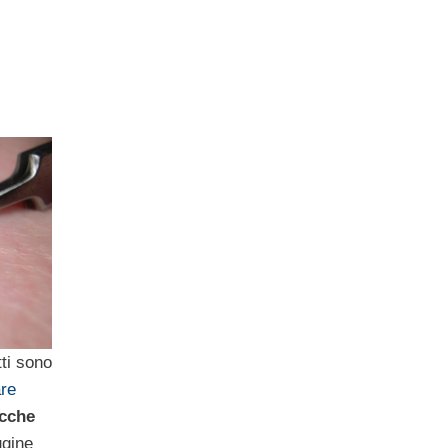
tti sono
re
cche
ugine