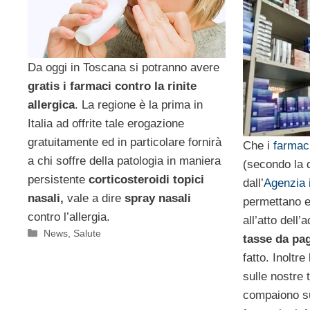
Da oggi in Toscana si potranno avere
gratis i farmaci contro la rinite
allergica
. La regione è la prima in
Italia ad offrite tale erogazione
gratuitamente ed in particolare fornirà
Che i
farmaci
a chi soffre della patologia in maniera
(secondo la d
persistente
corticosteroidi topici
dall’
Agenzia 
nasali,
vale a dire
spray nasali
permettano e
contro l’allergia.
all’atto dell’
Categorie
News
,
Salute
tasse da pa
fatto. Inoltre
sulle nostre
compaiono sug