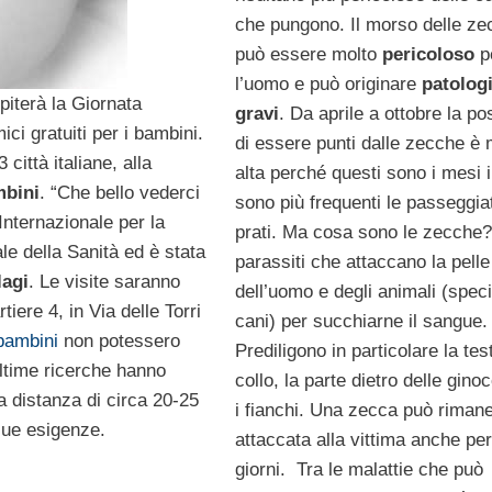
che pungono. Il morso delle ze
può essere molto
pericoloso
p
l’uomo e può originare
patolog
piterà la Giornata
gravi
. Da aprile a ottobre la pos
ici gratuiti per i bambini.
di essere punti dalle zecche è 
ittà italiane, alla
alta perché questi sono i mesi i
bini
. “Che bello vederci
sono più frequenti le passeggia
nternazionale per la
prati. Ma cosa sono le zecche
e della Sanità ed è stata
parassiti che attaccano la pelle
lagi
. Le visite saranno
dell’uomo e degli animali (speci
tiere 4, in Via delle Torri
cani) per succhiarne il sangue.
bambini
non potessero
Prediligono in particolare la test
ultime ricerche hanno
collo, la parte dietro delle gino
a distanza di circa 20-25
i fianchi. Una zecca può riman
sue esigenze.
attaccata alla vittima anche per
giorni. Tra le malattie che può