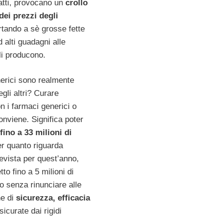
fatti, provocano un
crollo
dei prezzi degli
rtando a sè grosse fette
 alti guadagni alle
li producono.
nerici sono realmente
egli altri? Curare
on i farmaci generici o
onviene. Significa poter
fino a 33 milioni di
er quanto riguarda
revista per quest’anno,
tto fino a 5 milioni di
utto senza rinunciare alle
he di
sicurezza, efficacia
sicurate dai rigidi