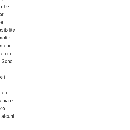
cche
er
ie
sibilità
molto
n cui
te nei
? Sono
e i
a, il
cchia e
ere
 alcuni