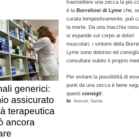
trasmettere una zecca la più 
è la
Borreliosi di Lyme
che, s
curata tempestivamente, può c
la morte. Da una macchia ross
si espande sul corpo ai dolori
muscolari, i sintomi della Borrel
Lyme sono dolorosi ed consigli
consultare subito il proprio med
Per evitare la possibilità di ess
punti da una zecca è bene segu
ali generici:
questi
consigli
:
io assicurato
Categorie
Animali
,
Salute
tà terapeutica
ò ancora
are