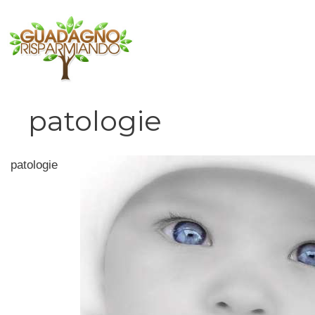
Vai
al
contenuto
patologie
patologie