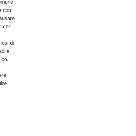
comune
e non
ausare
a che
iosi di
abile
ico.
ere
ire