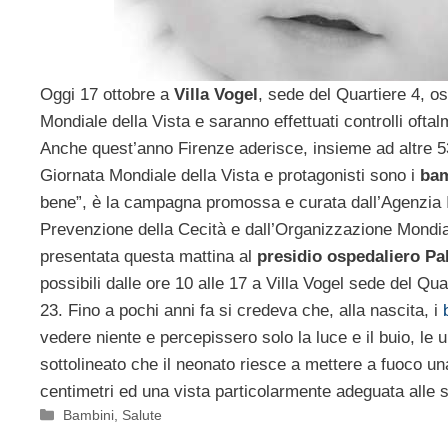
Oggi 17 ottobre a
Villa Vogel
, sede del Quartiere 4, os
Mondiale della Vista e saranno effettuati controlli oftalm
Anche quest’anno Firenze aderisce, insieme ad altre 53 c
Giornata Mondiale della Vista e protagonisti sono i
bam
bene”, è la campagna promossa e curata dall’Agenzia I
Prevenzione della Cecità e dall’Organizzazione Mondial
presentata questa mattina al
presidio ospedaliero Pa
possibili dalle ore 10 alle 17 a Villa Vogel sede del Quar
23. Fino a pochi anni fa si credeva che, alla nascita, i
vedere niente e percepissero solo la luce e il buio, le 
sottolineato che il neonato riesce a mettere a fuoco un
centimetri ed una vista particolarmente adeguata alle 
Categorie
Bambini
,
Salute