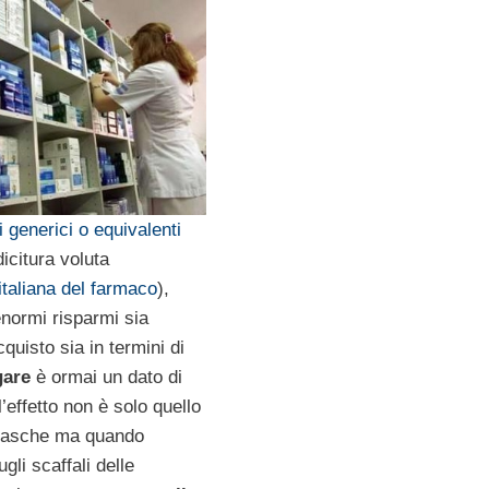
 generici o equivalenti
icitura voluta
italiana del farmaco
),
normi risparmi sia
acquisto sia in termini di
gare
è ormai un dato di
 l’effetto non è solo quello
 tasche ma quando
li scaffali delle