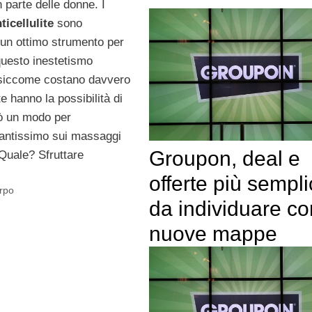
 parte delle donne. I
icellulite
sono
un ottimo strumento per
uesto inestetismo
siccome costano davvero
te hanno la possibilità di
rò un modo per
tantissimo sui massaggi
Groupon, deal e
. Quale? Sfruttare
offerte più sempli
rpo
da individuare co
nuove mappe