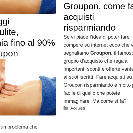
Groupon, come f
acquisti
ggi
risparmiando
ulite,
Se vi piace l’idea di poter fare
ia fino al 90%
compere su internet ecco che v
upon
segnaliamo
Groupon
, il famos
gruppo d’acquisto che regala
importanti sconti e offerte van
ai suoi iscritti. Fare acquisti su
Groupon risparmiando è molto 
facile di quello che potete
immaginare. Ma come si fa?
Categorie
Acquisti
è un problema che