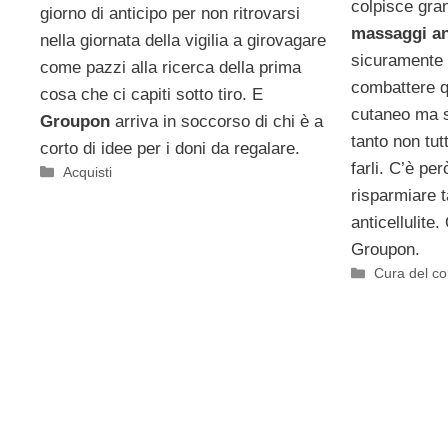
colpisce gran
giorno di anticipo per non ritrovarsi
massaggi ant
nella giornata della vigilia a girovagare
sicuramente 
come pazzi alla ricerca della prima
combattere q
cosa che ci capiti sotto tiro. E
cutaneo ma 
Groupon
arriva in soccorso di chi è a
tanto non tut
corto di idee per i doni da regalare.
farli. C’è pe
Categorie
Acquisti
risparmiare 
anticellulite
Groupon.
Categorie
Cura del co