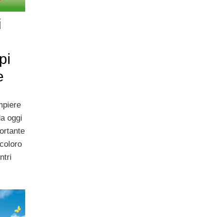
i
pi
e
mpiere
da oggi
ortante
 coloro
ntri