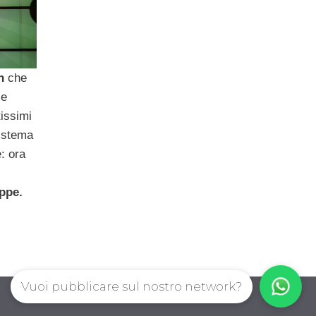
n
che
le
tissimi
sistema
e: ora
ppe.
Vuoi pubblicare sul nostro network?