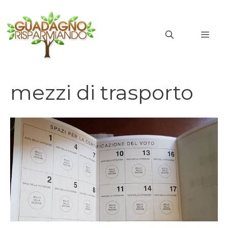
Vai
al
MEN
contenuto
mezzi di trasporto
mezzi di trasporto