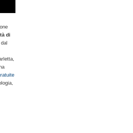
ione
tà di
 dal
rletta,
na
ratuite
ologia,