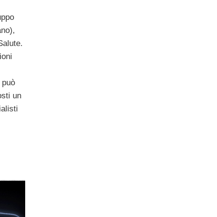
uppo
ano),
Salute.
ioni
 può
sti un
alisti