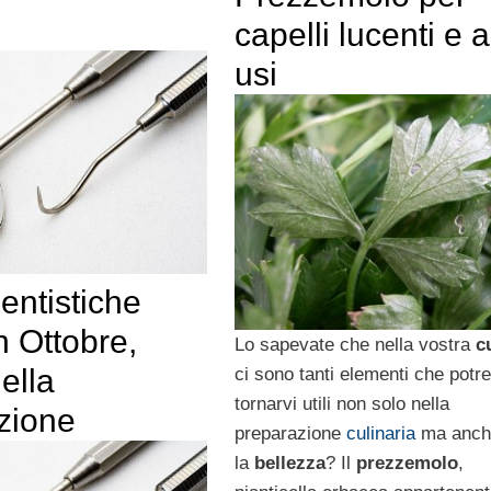
capelli lucenti e al
usi
dentistiche
in Ottobre,
Lo sapevate che nella vostra
c
ella
ci sono tanti elementi che potr
tornarvi utili non solo nella
zione
preparazione
culinaria
ma anch
la
bellezza
? Il
prezzemolo
,