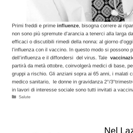
Primi freddi e prime
influenze
, bisogna correre ai ripa
non sono più spremute d’arancia a tenerci alla larga d
efficaci o discutibili rimedi della nonna: al giorno d’og
l’influenza con il vaccino. In questo modo si possono 
dell’influenza e il diffondersi del virus. Tale
vaccinazi
partirà da metà ottobre, coinvolgerà medici di base, ped
gruppi a rischio. Gli anziani sopra ai 65 anni, i malati c
medico sanitario, le donne in gravidanza 2°/3°trimestre
in lavori di interesse sociale sono tutti invitati a vaccin
Categorie
Salute
Nel La