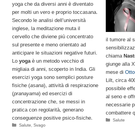
yoga che da diversi anni è diventato
per molti un vero e proprio toccasana.
Secondo le analisi dell’università
inglese, la meditazione muta il
cervello che diviene più concentrato
il tumore al
sul presente e meno orientato ad
sensibilizza
anticipare le situazioni negative futuri.
chiama
Nast
Lo
yoga
è un metodo vecchio di
giunge alla X
migliaia di anni, scoperto in India. Gli
mese di
Otto
esercizi yoga sono semplici posture
Lilt, circa 40
fisiche (
asana
), attività di respirazione
possibile eff
(
pranayama
) ed esercizi di
al seno e offr
concentrazione che, se messi in
necessarie p
pratica con regolarità, generano
combattere q
conseguenze positive psico-fisiche.
Categorie
Salute
Categorie
Salute
,
Svago