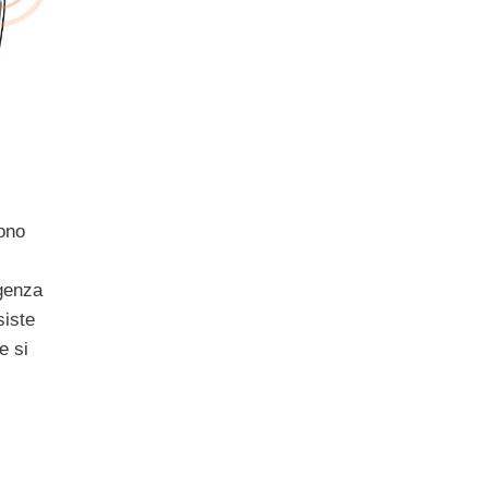
sono
genza
siste
e si