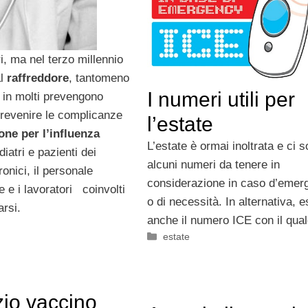
ri, ma nel terzo millennio
al
raffreddore
, tantomeno
I numeri utili per
gi in molti prevengono
prevenire le complicanze
l’estate
one per l’influenza
L’estate è ormai inoltrata e ci 
iatri e pazienti dei
alcuni numeri da tenere in
ronici, il personale
considerazione in caso d’emer
 e i lavoratori coinvolti
o di necessità. In alternativa, e
arsi.
anche il numero ICE con il qual
Categorie
estate
zio vaccino