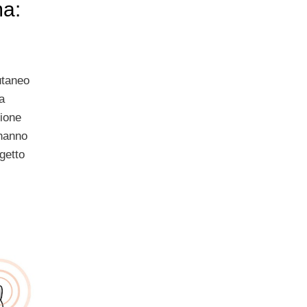
a:
utaneo
a
zione
 hanno
getto