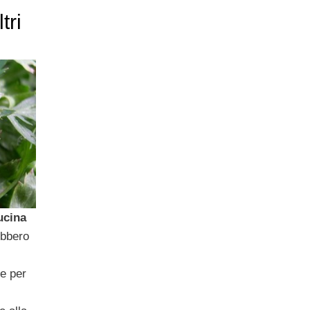
tri
ucina
ebbero
e per