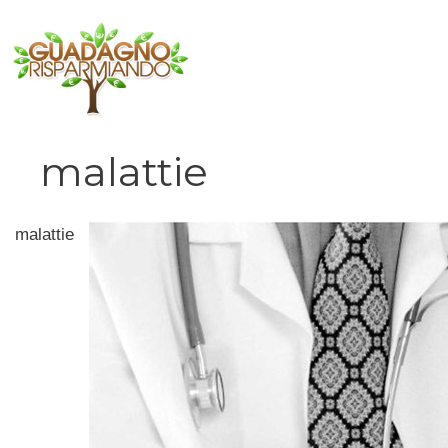
Vai
al
contenuto
malattie
malattie