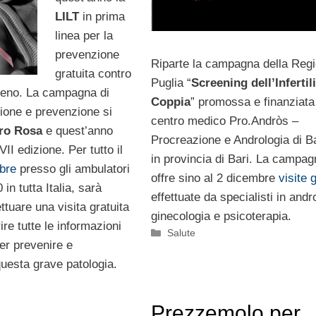
LILT
in prima
linea per la
prevenzione
Riparte la campagna della Reg
gratuita contro
Puglia “
Screening dell’Infertili
 seno. La campagna di
Coppia
” promossa e finanziata
zione e prevenzione si
centro medico Pro.Andròs –
ro Rosa
e quest’anno
Procreazione e Andrologia di Ba
VII edizione. Per tutto il
in provincia di Bari. La campag
bre
presso gli ambulatori
offre
sino al 2 dicembre
visite g
0 in tutta Italia, sarà
effettuate da specialisti in andr
ettuare una visita gratuita
ginecologia e psicoterapia.
ire tutte le informazioni
Categorie
Salute
er prevenire e
uesta grave patologia.
Prezzemolo per