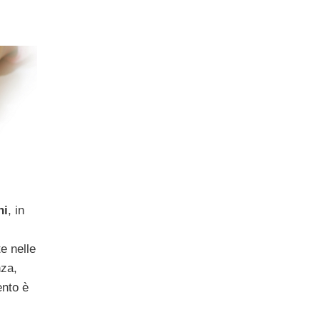
ni
, in
te nelle
nza,
ento è