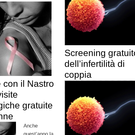
Screening gratuit
dell’infertilità di
coppia
 con il Nastro
isite
iche gratuite
onne
Anche
quest’anno la