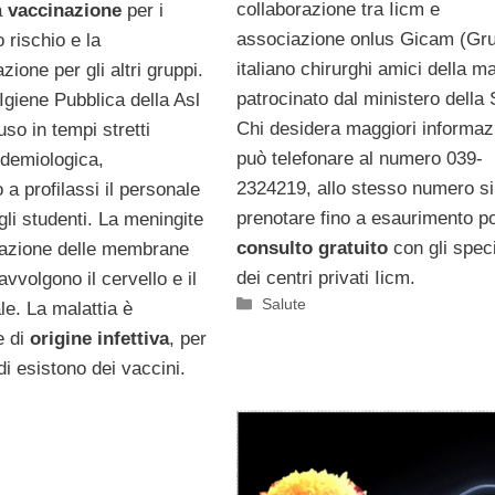
collaborazione tra Iicm e
la
vaccinazione
per i
associazione onlus Gicam (Gr
o rischio e la
italiano chirurghi amici della m
ione per gli altri gruppi.
patrocinato dal ministero della 
i Igiene Pubblica della Asl
Chi desidera maggiori informaz
so in tempi stretti
può telefonare al numero 039-
idemiologica,
2324219, allo stesso numero si
a profilassi il personale
prenotare fino a esaurimento po
gli studenti. La meningite
consulto gratuito
con gli speci
mazione delle membrane
dei centri privati Iicm.
vvolgono il cervello e il
Categorie
Salute
le. La malattia è
e di
origine infettiva
, per
di esistono dei vaccini.