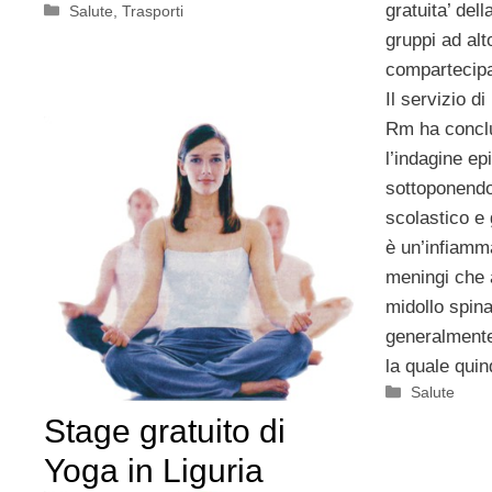
gratuita’ del
Categorie
Salute
,
Trasporti
gruppi ad alt
compartecipaz
Il servizio d
Rm ha conclu
l’indagine ep
sottoponendo 
scolastico e 
è un’infiam
meningi che a
midollo spina
generalment
la quale quin
Categorie
Salute
Stage gratuito di
Yoga in Liguria