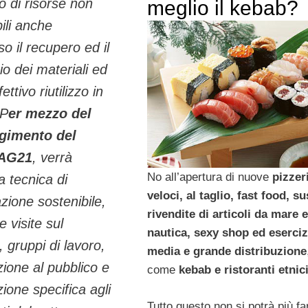
 di risorse non
meglio il kebab?
ili anche
so il recupero ed il
gio dei materiali ed
fettivo riutilizzo in
 P
er mezzo del
gimento del
AG21
, verrà
No all’apertura di nuove
pizzer
la tecnica di
veloci, al taglio, fast food, su
zione sostenibile,
rivendite di articoli da mare e
 visite sul
nautica, sexy shop ed eserciz
, gruppi di lavoro,
media e grande distribuzione
ione al pubblico e
come
kebab e ristoranti etnic
ione specifica agli
Tutto questo non si potrà più fa