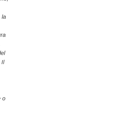
 la
ura
,
del
Il
e o