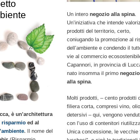
petto
biente
Un intero
negozio alla spina
.
Un’iniziativa che intende valori
prodotti del territorio, certo,
coniugando la promozione al ri
dell’ambiente e condendo il tut
vie al commercio ecosostenibil
Capannori, in provincia di Lucc
nato insomma il primo
negozio
alla spina
.
Molti prodotti, – cento prodotti 
filiera corta, compresi vino, olio
cca, è un’architettura
detersivi – qui, vengono vendut
l
risparmio
ed al
con l’uso di contenitori riutilizza
l’ambiente
.
Il nome del
Unica concessione, le vecchie 
ebir
(Risparmio