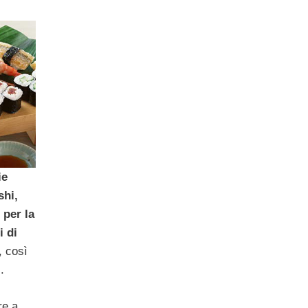
ie
shi,
 per la
i di
, così
i
.
re a