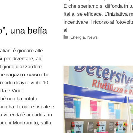
E che speriamo si diffonda in tu
Italia, se efficace. L’iniziativa 
incentivare il ricorso al fotovolt
o”, una beffa
al
Categorie
Energia
,
News
aliani è giocare alle
i
per diventare, ad
Il gioco d’azzardo è
ane
ragazzo russo
che
rendo di aver vinto 10
tta e Vinci
ché non ha potuto
non ha il codice fiscale e
La vicenda è accaduta in
acchi Montramito, sulla