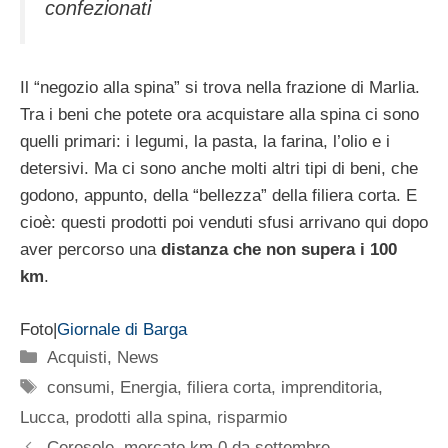
confezionati
Il “negozio alla spina” si trova nella frazione di Marlia.
Tra i beni che potete ora acquistare alla spina ci sono
quelli primari: i legumi, la pasta, la farina, l’olio e i
detersivi. Ma ci sono anche molti altri tipi di beni, che
godono, appunto, della “bellezza” della filiera corta. E
cioè: questi prodotti poi venduti sfusi arrivano qui dopo
aver percorso una
distanza che non supera i 100
km
.
Foto|
Giornale di Barga
Categorie
Acquisti
,
News
Tag
consumi
,
Energia
,
filiera corta
,
imprenditoria
,
Lucca
,
prodotti alla spina
,
risparmio
Ceresole, mercato km 0 da settembre