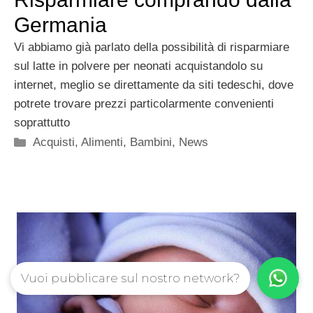
Germania
Vi abbiamo già parlato della possibilità di risparmiare
sul latte in polvere per neonati acquistandolo su
internet, meglio se direttamente da siti tedeschi, dove
potrete trovare prezzi particolarmente convenienti
soprattutto
Categorie
Acquisti
,
Alimenti
,
Bambini
,
News
Vuoi pubblicare sul nostro network?