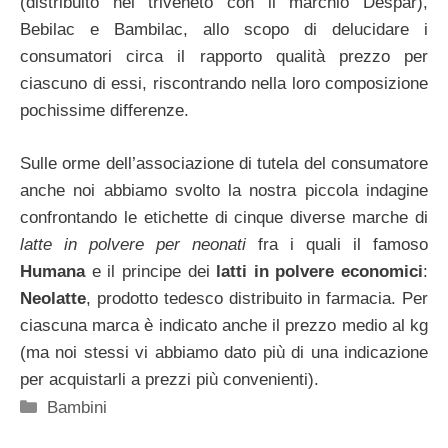
(distribuito nel triveneto con il marchio Despar),
Bebilac e Bambilac, allo scopo di delucidare i
consumatori circa il rapporto qualità prezzo per
ciascuno di essi, riscontrando nella loro composizione
pochissime differenze.
Sulle orme dell’associazione di tutela del consumatore
anche noi abbiamo svolto la nostra piccola indagine
confrontando le etichette di cinque diverse marche di
latte in polvere per neonati
fra i quali il famoso
Humana
e il principe dei
latti in polvere economici
:
Neolatte
, prodotto tedesco distribuito in farmacia. Per
ciascuna marca è indicato anche il prezzo medio al kg
(ma noi stessi vi abbiamo dato più di una indicazione
per acquistarli a prezzi più convenienti).
Categorie
Bambini