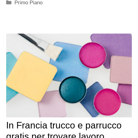
Categorie
Primo Piano
In Francia trucco e parrucco
gratis per trovare lavoro