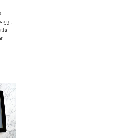
al
iaggi,
utta
er