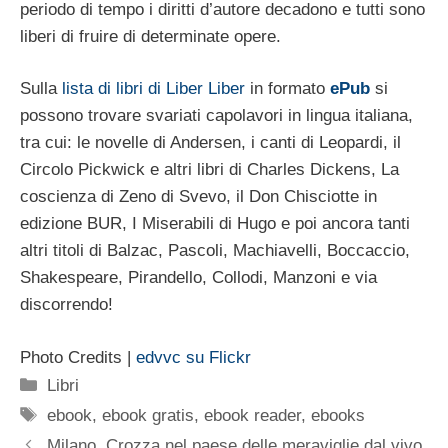
periodo di tempo i diritti d’autore decadono e tutti sono
liberi di fruire di determinate opere.
Sulla
lista di libri di Liber Liber
in formato
ePub
si
possono trovare svariati capolavori in lingua italiana,
tra cui: le novelle di Andersen, i canti di Leopardi, il
Circolo Pickwick e altri libri di Charles Dickens, La
coscienza di Zeno di Svevo, il Don Chisciotte in
edizione BUR, I Miserabili di Hugo e poi ancora tanti
altri titoli di Balzac, Pascoli, Machiavelli, Boccaccio,
Shakespeare, Pirandello, Collodi, Manzoni e via
discorrendo!
Photo Credits |
edvvc su Flickr
Categorie
Libri
Tag
ebook
,
ebook gratis
,
ebook reader
,
ebooks
Milano, Crozza nel paese delle meraviglie dal vivo