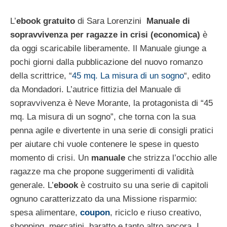
L’
ebook gratuito
di Sara Lorenzini
Manuale di
sopravvivenza per ragazze in crisi (economica)
è
da oggi scaricabile liberamente. Il Manuale giunge a
pochi giorni dalla pubblicazione del nuovo romanzo
della scrittrice, “
45 mq. La misura di un sogno
“, edito
da Mondadori. L’autrice fittizia del Manuale di
sopravvivenza è Neve Morante, la protagonista di “45
mq. La misura di un sogno”, che torna con la sua
penna agile e divertente in una serie di consigli pratici
per aiutare chi vuole contenere le spese in questo
momento di crisi. Un
manuale
che strizza l’occhio alle
ragazze ma che propone suggerimenti di validità
generale. L’
ebook
è costruito su una serie di capitoli
ognuno caratterizzato da una Missione risparmio:
spesa alimentare,
coupon
, riciclo e riuso creativo,
shopping, mercatini, baratto e tanto altro ancora. I