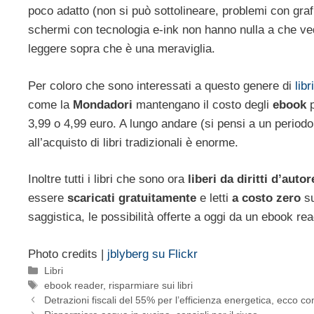
poco adatto (non si può sottolineare, problemi con grafic
schermi con tecnologia e-ink non hanno nulla a che vede
leggere sopra che è una meraviglia.
Per coloro che sono interessati a questo genere di
libr
come la
Mondadori
mantengano il costo degli
ebook
p
3,99 o 4,99 euro. A lungo andare (si pensi a un periodo d
all’acquisto di libri tradizionali è enorme.
Inoltre tutti i libri che sono ora
liberi da diritti d’autor
essere
scaricati gratuitamente
e letti
a costo zero
su
saggistica, le possibilità offerte a oggi da un ebook re
Photo credits |
jblyberg su Flickr
Categorie
Libri
Tag
ebook reader
,
risparmiare sui libri
Detrazioni fiscali del 55% per l’efficienza energetica, ecco 