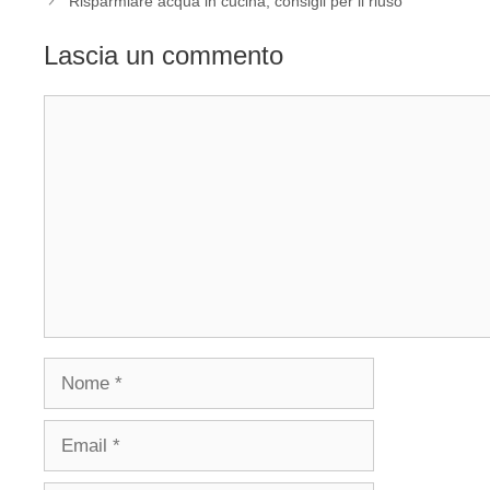
Risparmiare acqua in cucina, consigli per il riuso
Lascia un commento
Commento
Nome
Email