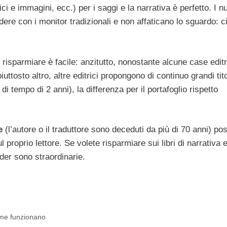
i e immagini, ecc.) per i saggi e la narrativa è perfetto. I n
re con i monitor tradizionali e non affaticano lo sguardo: ci
i
risparmiare è facile: anzitutto, nonostante alcune case editr
iuttosto altro, altre editrici propongono di continuo grandi tito
i tempo di 2 anni), la differenza per il portafoglio rispetto
e
(l’autore o il traduttore sono deceduti da più di 70 anni) p
l proprio lettore. Se volete risparmiare sui libri di narrativa e
ader sono straordinarie.
come funzionano