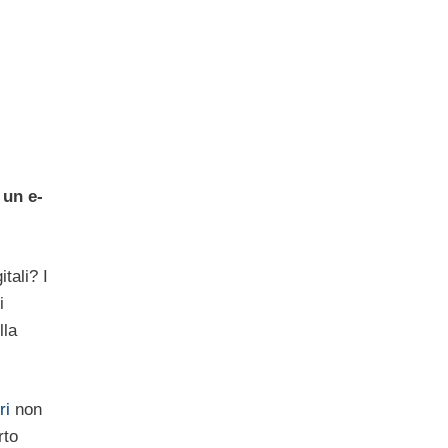
 un e-
tali? I
i
lla
bri
non
rto