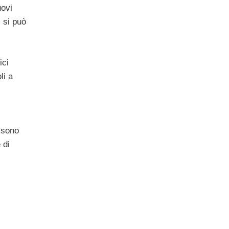
uovi
 si può
ici
li a
ossono
 di