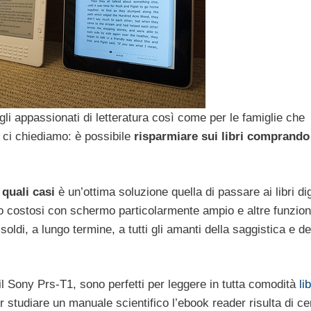
i appassionati di letteratura così come per le famiglie che
i ci chiediamo: è possibile
risparmiare sui libri comprando
n
quali casi
è un’ottima soluzione quella di passare ai libri digi
to costosi con schermo particolarmente ampio e altre funzion
ldi, a lungo termine, a tutti gli amanti della saggistica e de
 Sony Prs-T1, sono perfetti per leggere in tutta comodità
li
r studiare un manuale scientifico l’ebook reader risulta di ce