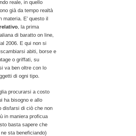
do reale, in quello
tono già da tempo realtà
n materia. E’ questo il
relativo
, la prima
liana di baratto on line,
al 2006. E qui non si
i scambiarsi abiti, borse e
tage o griffati, su
i va ben oltre con lo
getti di ogni tipo.
lia procurarsi a costo
ui ha bisogno e allo
 disfarsi di ciò che non
iù in maniera proficua
esto basta sapere che
 ne sta beneficiando)