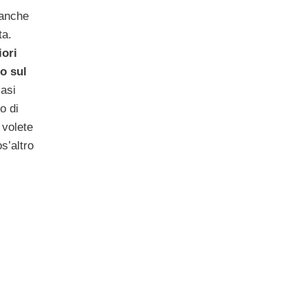
 anche
ta.
iori
so sul
iasi
o di
 volete
s’altro