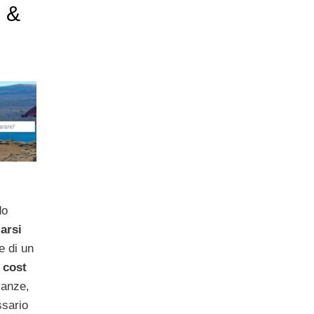
d &
do
arsi
e di un
 cost
canze,
ssario