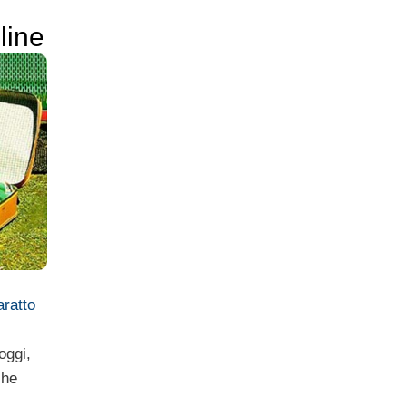
line
aratto
oggi,
che