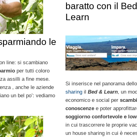
baratto con il Be
Learn
isparmiando le
 on line: si scambiano
parmio
per tutti coloro
za assilli a fine mese.
Si inserisce nel panorama dello
lenza , anche le aziende
sharing
il
Bed & Learn
, un mo
iano un bel po’: vediamo
economico e social per
scambi
conoscenze
e poter approfittar
soggiorno confortevole e low
in cui trascorrere le proprie va
un house sharing in cui è nece