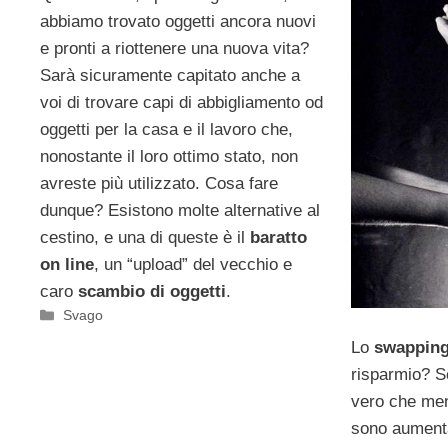
abbiamo trovato oggetti ancora nuovi
e pronti a riottenere una nuova vita?
Sarà sicuramente capitato anche a
voi di trovare capi di abbigliamento od
oggetti per la casa e il lavoro che,
nonostante il loro ottimo stato, non
avreste più utilizzato. Cosa fare
dunque? Esistono molte alternative al
cestino, e una di queste è il
baratto
on line
, un “upload” del vecchio e
caro
scambio di oggetti
.
Categorie
Svago
Lo
swappin
risparmio? S
vero che men
sono aumenta