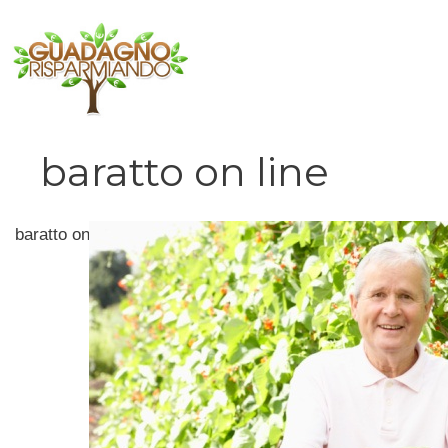
Vai
al
contenuto
baratto on line
baratto on line