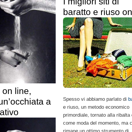
I migliori siti di
baratto e riuso on
 on line,
Spesso vi abbiamo parlato di
b
un’occhiata a
e riuso, un metodo economico
ativo
primordiale, tornato alla ribalta 
come moda del momento, ma 
rimane un ottimo strumento di