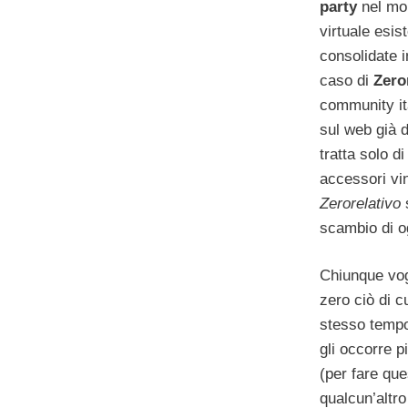
party
nel mon
virtuale esis
consolidate i
caso di
Zero
community ita
sul web già d
tratta solo d
accessori vin
Zerorelativo
s
scambio di og
Chiunque vog
zero ciò di c
stesso tempo
gli occorre p
(per fare qu
qualcun’altro