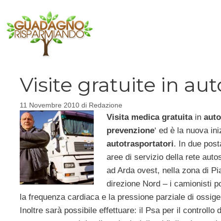
Vai
al
contenuto
Visite gratuite in au
11 Novembre 2010
di
Redazione
Visita medica gratuita
in
aut
prevenzione
‘ ed è la nuova ini
autotrasportatori
. In due post
aree di servizio della rete autos
ad Arda ovest, nella zona di Pi
direzione Nord – i camionisti p
la frequenza cardiaca e la pressione parziale di ossig
Inoltre sarà possibile effettuare: il Psa per il controllo