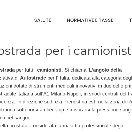
SALUTE
NORMATIVE E TASSE
T
tostrada per i camionist
ostrada
per tutti i
camionisti
. Si chiama ‘
L’angolo della
ziativa di
Autostrade
per l’Italia, dedicata alla categoria degl
azioni dotate di strumenti medicali innovativi in due delle prin
tradale italiana sull’A1 Milano-Napoli, in snodi centrali del tr
acenza, in direzione sud, e a Prenestina est, nella zona di R
otranno sottoporsi a check up e misurarsi la pressione sang
eno nel sangue.
 della prostata, considerata la malattia professionale degli