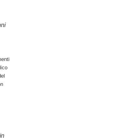
nni
menti
ico
del
on
in