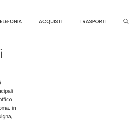
ELEFONIA
ACQUISTI
TRASPORTI
i
i
cipali
affico –
oma, in
uigna,