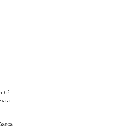
erché
zia a
 Banca