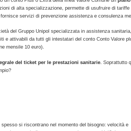
vono un conto Plus o Extra della linea Valore Comune un
piano
ioni di alta specializzazione, permette di usufruire di tariffe
e fornisce servizi di prevenzione assistenza e consulenza me
cietà del Gruppo Unipol specializzata in assistenza sanitaria
 e attivabili da tutti gli intestatari del conto Conto Valore pl
ne mensile 10 euro).
grale del ticket per le prestazioni sanitarie
. Soprattutto 
empio?
 spesso si riscontrano nel momento del bisogno: velocità e