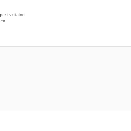
r i visitatori
pea