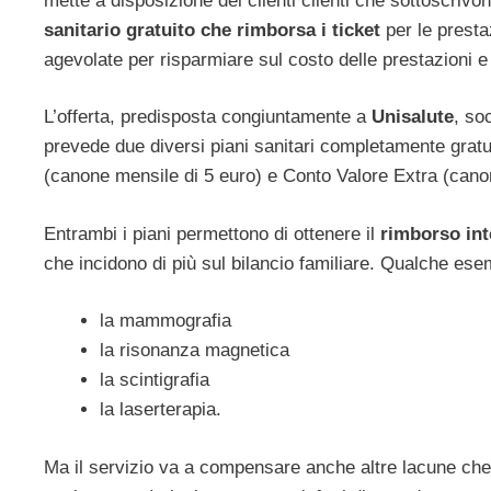
mette a disposizione dei clienti clienti che sottoscri
sanitario gratuito che rimborsa i ticket
per le prestaz
agevolate per risparmiare sul costo delle prestazioni 
L’offerta, predisposta congiuntamente a
Unisalute
, so
prevede due diversi piani sanitari completamente gratuiti
(canone mensile di 5 euro) e Conto Valore Extra (cano
Entrambi i piani permettono di ottenere il
rimborso inte
che incidono di più sul bilancio familiare. Qualche es
la mammografia
la risonanza magnetica
la scintigrafia
la laserterapia.
Ma il servizio va a compensare anche altre lacune che