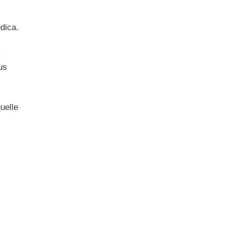
dica.
,
us
quelle