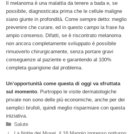
Il melanoma è una malattia da tenere a bada e, se
possibile, diagnosticata prima che le cellule maligne
siano giunte in profondità. Come sempre detto: meglio
prevenire che curare, ed in questo campo la frase ha
ampio consenso. Difatti, se è riscontrato melanoma
non ancora completamente sviluppato è possibile
rimuoverlo chirurgicamente, senza portare gravi
conseguenze al paziente e garantendo al 100%
completa guarigione dal problema.
Un’opportunità come questa di oggi va sfruttata
sul momento
. Purtroppo le visite dermatologiche
private non sono delle più economiche, anche per dei
semplici brufoli, quindi meglio risparmiare con questa
iniziativa.
Categorie
Salute
La Notte dei Musei, il 16 Maggio ingresso notturno