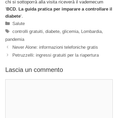
chi si sottoporrà alla visita riceverà il vademecum
‘
BCD. La guida pratica per imparare a controllare il
diabete
‘.
Categorie
Salute
Tag
controlli gratuiti
,
diabete
,
glicemia
,
Lombardia
,
pandemia
Never Alone: informazioni telefoniche gratis
Petruzzelli: ingressi gratuiti per la riapertura
Lascia un commento
Commento