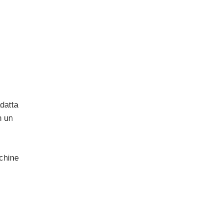
datta
n un
,
cchine