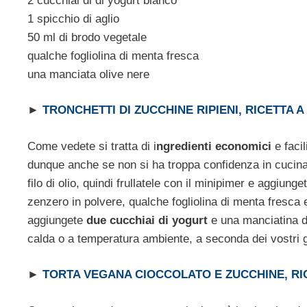
2 cucchiai di di yogurt bianco
1 spicchio di aglio
50 ml di brodo vegetale
qualche fogliolina di menta fresca
una manciata olive nere
►
TRONCHETTI DI ZUCCHINE RIPIENI, RICETTA A
Come vedete si tratta di i
ngredienti economici
e faci
dunque anche se non si ha troppa confidenza in cucina
filo di olio, quindi frullatele con il minipimer e aggiu
zenzero in polvere, qualche fogliolina di menta fresc
aggiungete
due cucchiai di yogurt
e una manciatina di
calda o a temperatura ambiente, a seconda dei vostri g
►
TORTA VEGANA CIOCCOLATO E ZUCCHINE, RI