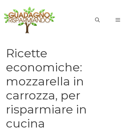
Vai
al
MEN
contenuto
Ricette
economiche:
mozzarella in
carrozza, per
risparmiare in
cucina