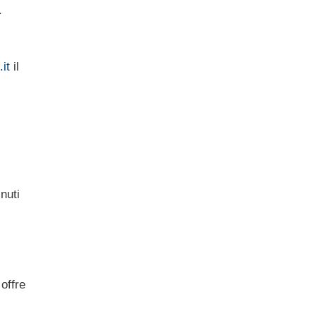
.
it
il
inuti
offre