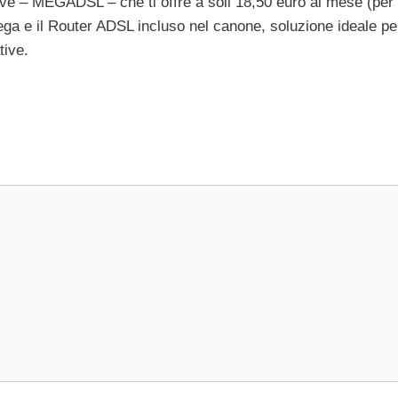
tive – MEGADSL – che ti offre a soli 18,50 euro al mese (per
ga e il Router ADSL incluso nel canone, soluzione ideale pe
tive.