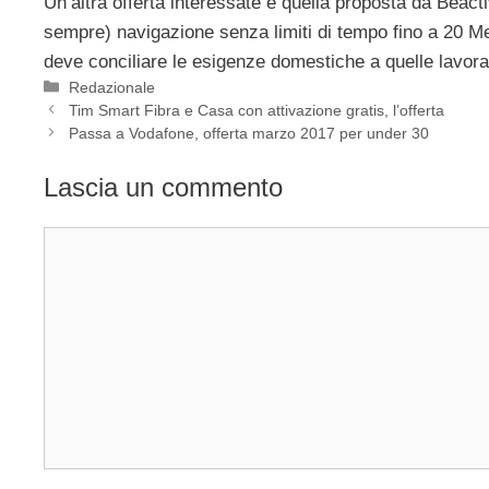
Un’altra offerta interessate è quella proposta da Beac
sempre) navigazione senza limiti di tempo fino a 20 Me
deve conciliare le esigenze domestiche a quelle lavora
Categorie
Redazionale
Tim Smart Fibra e Casa con attivazione gratis, l’offerta
Passa a Vodafone, offerta marzo 2017 per under 30
Lascia un commento
Commento