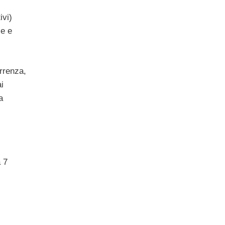
ivi)
le e
rrenza,
i
a
a 7