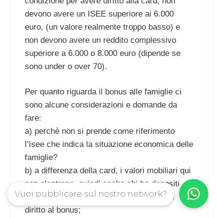
condizione per avere diritto alla card, non
devono avere un ISEE superiore ai 6.000
euro, (un valore realmente troppo basso) e
non devono avere un reddito complessivo
superiore a 6.000 o 8.000 euro (dipende se
sono under o over 70).
Per quanto riguarda il bonus alle famiglie ci
sono alcune considerazioni e domande da
fare:
a) perchè non si prende come riferimento
l’Isee che indica la situazione economica delle
famiglie?
b) a differenza della card, i valori mobiliari qui
non c’entrano, quindi anche chi ha depositi
Vuoi pubblicare sul nostro network?
per centinaia e migliaia di euro può avere
diritto al bonus;