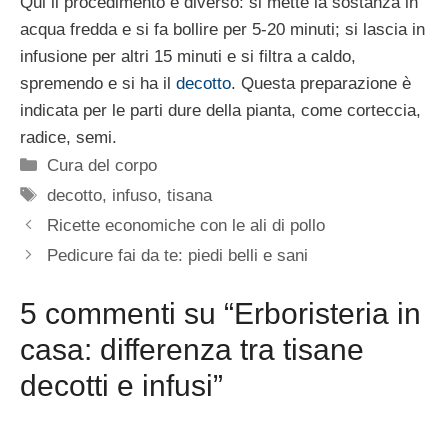
Qui il procedimento è diverso: si mette la sostanza in
acqua fredda e si fa bollire per 5-20 minuti; si lascia in
infusione per altri 15 minuti e si filtra a caldo,
spremendo e si ha il
decotto
. Questa preparazione è
indicata per le parti dure della pianta, come corteccia,
radice, semi.
Categorie
Cura del corpo
Tag
decotto
,
infuso
,
tisana
Ricette economiche con le ali di pollo
Pedicure fai da te: piedi belli e sani
5 commenti su “Erboristeria in
casa: differenza tra tisane
decotti e infusi”