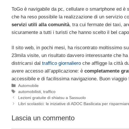
ToGo è navigabile da pc, cellulare o smartphone ed è 
che ha reso possibile la realizzazione di un servizio
servizi utili alla comunità
, tra cui fermate dei taxi, ar
sicuramente a tutti i turisti che hanno scelto il bel c
Il sito web, in pochi mesi, ha riscontrato moltissimo s
23mila visite, un risultato davvero interessante che ha 
districarsi dal
traffico giornaliero
che affligge la città d
avere accesso all’applicazione: è
completamente grat
accessibile e di facilissima navigazione. Buon viaggio f
Categorie
Automobile
Tag
automobilisti
,
traffico
Lezioni gratuite di shiatsu a Sassuolo
Libri scolastici: le iniziative di ADOC Basilicata per risparmiar
Lascia un commento