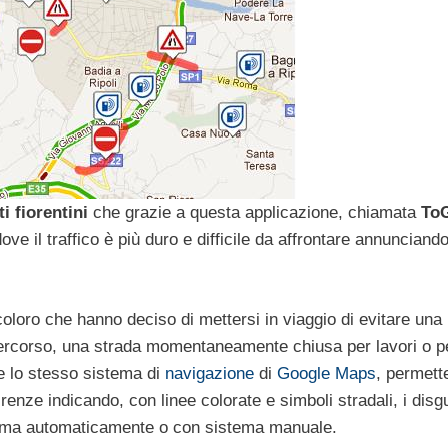
i fiorentini
che grazie a questa applicazione, chiamata
To
ove il traffico è più duro e difficile da affrontare annuncian
coloro che hanno deciso di mettersi in viaggio di evitare una
l percorso, una strada momentaneamente chiusa per lavori o p
a e lo stesso sistema di
navigazione
di
Google Maps
, permett
irenze indicando, con linee colorate e simboli stradali, i disgu
istema automaticamente o con sistema manuale.