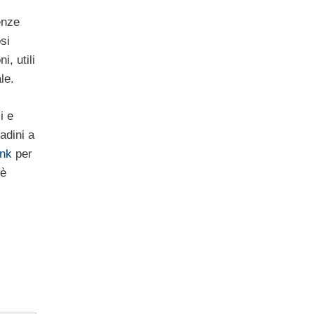
enze
si
i, utili
le.
i e
tadini a
link
per
 è