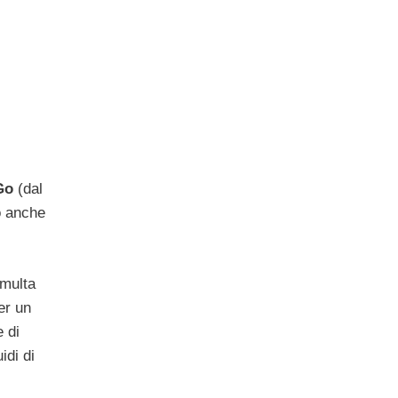
Go
(dal
do anche
 multa
er un
e di
idi di