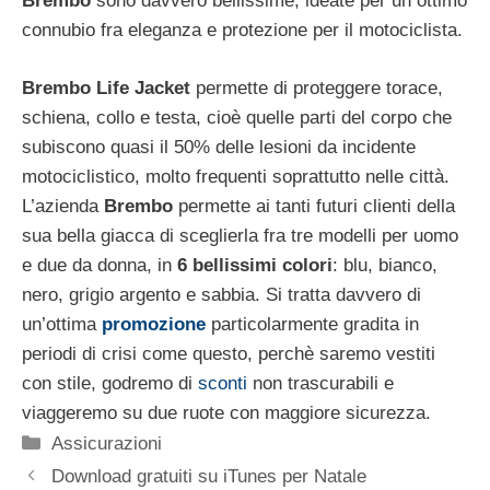
Brembo
sono davvero bellissime, ideate per un ottimo
connubio fra eleganza e protezione per il motociclista.
Brembo Life Jacket
permette di proteggere torace,
schiena, collo e testa, cioè quelle parti del corpo che
subiscono quasi il 50% delle lesioni da incidente
motociclistico, molto frequenti soprattutto nelle città.
L’azienda
Brembo
permette ai tanti futuri clienti della
sua bella giacca di sceglierla fra tre modelli per uomo
e due da donna, in
6 bellissimi colori
: blu, bianco,
nero, grigio argento e sabbia. Si tratta davvero di
un’ottima
promozione
particolarmente gradita in
periodi di crisi come questo, perchè saremo vestiti
con stile, godremo di
sconti
non trascurabili e
viaggeremo su due ruote con maggiore sicurezza.
Categorie
Assicurazioni
Download gratuiti su iTunes per Natale