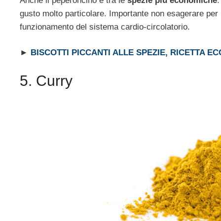
Anche il peperoncino è tra le
spezie più economiche
:
gusto molto particolare. Importante non esagerare per l’
funzionamento del sistema cardio-circolatorio.
►
BISCOTTI PICCANTI ALLE SPEZIE, RICETTA E
5. Curry