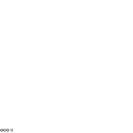
poco
e