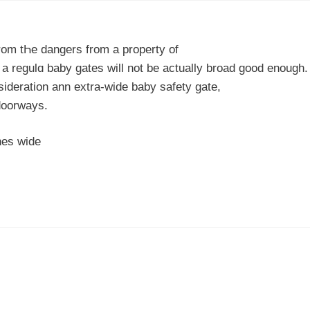
from tҺe ԁangers from a property of
 a regulɑ baby gates will not be actually broad good enough.
nsideration ann extra-wіde baby safety gate,
doоrways.
hes wide