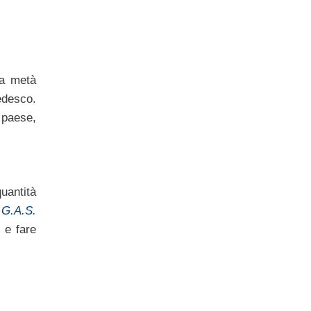
la metà
edesco.
 paese,
uantità
o
G.A.S.
 e fare