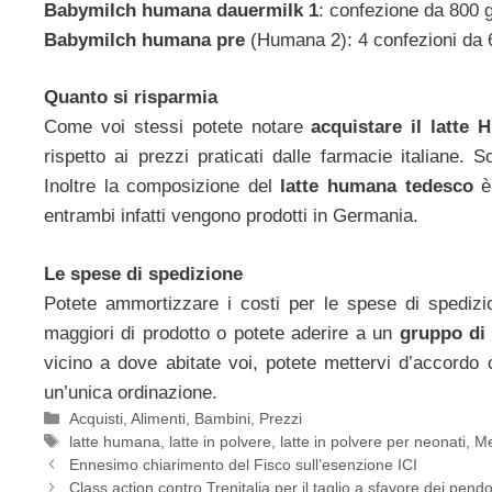
Babymilch humana dauermilk 1
: confezione da 800 g
Babymilch humana pre
(Humana 2): 4 confezioni da 6
Quanto si risparmia
Come voi stessi potete notare
acquistare il latte
rispetto ai prezzi praticati dalle farmacie italiane. 
Inoltre la composizione del
latte humana tedesco
è 
entrambi infatti vengono prodotti in Germania.
Le spese di spedizione
Potete ammortizzare i costi per le spese di spedizion
maggiori di prodotto o potete aderire a un
gruppo di 
vicino a dove abitate voi, potete mettervi d’accordo 
un’unica ordinazione.
Categorie
Acquisti
,
Alimenti
,
Bambini
,
Prezzi
Tag
latte humana
,
latte in polvere
,
latte in polvere per neonati
,
Me
Ennesimo chiarimento del Fisco sull’esenzione ICI
Class action contro Trenitalia per il taglio a sfavore dei pendo