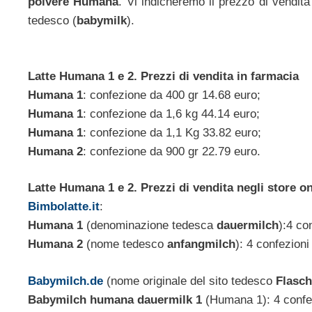
polvere Humana
. Vi indicheremo il prezzo di vendita
tedesco (
babymilk
).
Latte Humana 1 e 2. Prezzi di vendita in farmacia
Humana 1
: confezione da 400 gr 14.68 euro;
Humana 1
: confezione da 1,6 kg 44.14 euro;
Humana 1
: confezione da 1,1 Kg 33.82 euro;
Humana 2
: confezione da 900 gr 22.79 euro.
Latte Humana 1 e 2. Prezzi di vendita negli store on
Bimbolatte.it
:
Humana 1
(denominazione tedesca
dauermilch
):4 co
Humana 2
(nome tedesco
anfangmilch
): 4 confezion
Babymilch.de
(nome originale del sito tedesco
Flasc
Babymilch humana dauermilk 1
(Humana 1): 4 confez