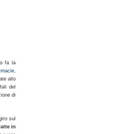
o fa la
rmacie
,
ate allo
ali del
ione di
giro sul
latte in