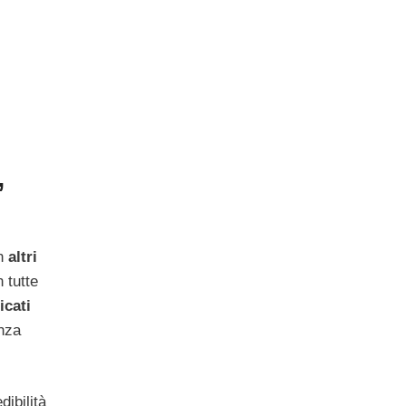
,
on
altri
 tutte
icati
enza
dibilità