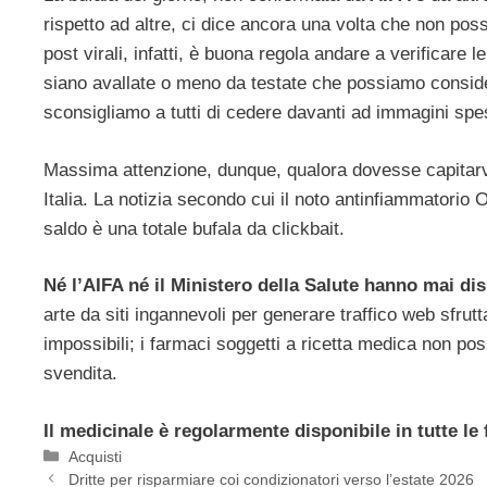
rispetto ad altre, ci dice ancora una volta che non pos
post virali, infatti, è buona regola andare a verificar
siano avallate o meno da testate che possiamo considera
sconsigliamo a tutti di cedere davanti ad immagini spe
Massima attenzione, dunque, qualora dovesse capitarv
Italia. La notizia secondo cui il noto antinfiammatorio 
saldo è una totale bufala da clickbait.
Né l’AIFA né il Ministero della Salute hanno mai dis
arte da siti ingannevoli per generare traffico web sfru
impossibili; i farmaci soggetti a ricetta medica non po
svendita.
Il medicinale è regolarmente disponibile in tutte le
Categorie
Acquisti
Dritte per risparmiare coi condizionatori verso l’estate 2026