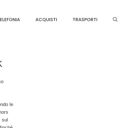
ELEFONIA
ACQUISTI
TRASPORTI
a
k
so
ndo le
mors
 sul
finché