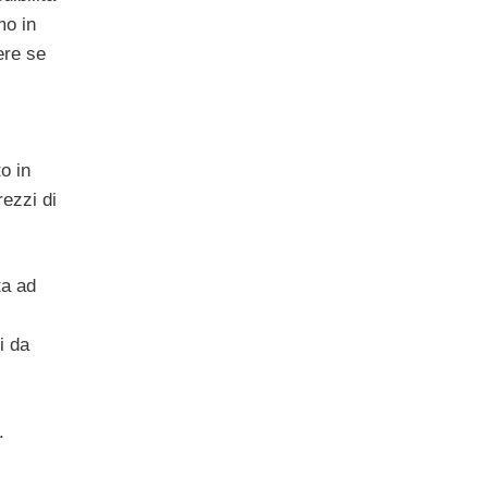
mo in
ere se
to in
rezzi di
ta ad
i da
.