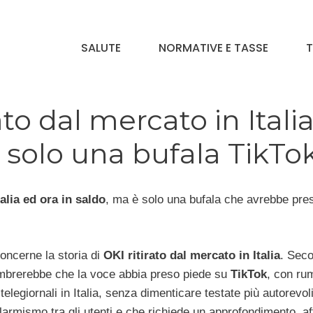
SALUTE
NORMATIVE E TASSE
T
rato dal mercato in Itali
è solo una bufala TikTo
alia ed ora in saldo
, ma è solo una bufala che avrebbe pre
concerne la storia di
OKI ritirato dal mercato in Italia
. Seco
 sembrerebbe che la voce abbia preso piede su
TikTok
, con ru
elegiornali in Italia, senza dimenticare testate più autorevoli
larmismo tra gli utenti e che richiede un approfondimento, af