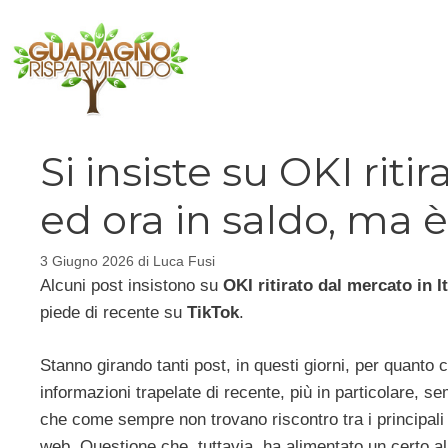
Vai
al
contenuto
Si insiste su OKI riti
ed ora in saldo, ma 
3 Giugno 2026
di
Luca Fusi
Alcuni post insistono su
OKI ritirato dal mercato in It
piede di recente su
TikTok
.
Stanno girando tanti post, in questi giorni, per quanto 
informazioni trapelate di recente, più in particolare,
che come sempre non trovano riscontro tra i principali t
web. Questione che, tuttavia, ha alimentato un certo al