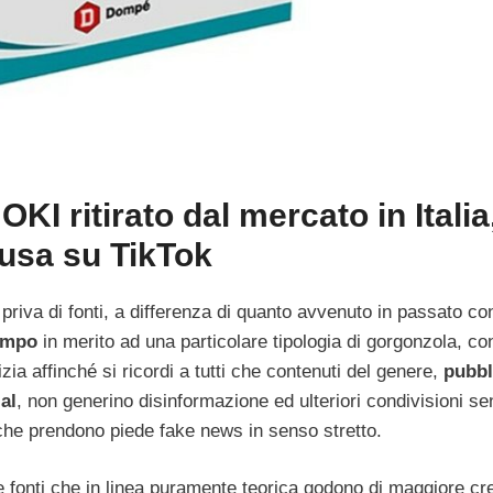
I ritirato dal mercato in Italia
fusa su TikTok
priva di fonti, a differenza di quanto avvenuto in passato c
empo
in merito ad una particolare tipologia di gorgonzola, con
pizia affinché si ricordi a tutti che contenuti del genere,
pubbl
al
, non generino disinformazione ed ulteriori condivisioni s
ì che prendono piede fake news in senso stretto.
e fonti che in linea puramente teorica godono di maggiore cre