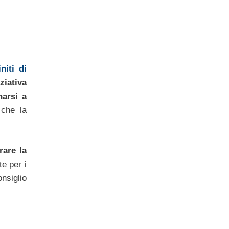
niti di
ziativa
narsi a
 che la
are la
e per i
nsiglio