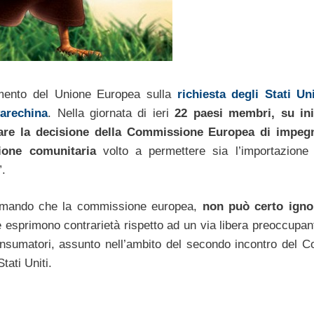
mento del Unione Europea sulla
richiesta degli Stati Uni
varechina
. Nella giornata di ieri
22 paesi membri, su ini
ermare la decisione della Commissione Europea di impeg
ione comunitaria
volto a permettere sia l’importazione
”.
ermando che la commissione europea,
non può certo ignor
e esprimono contrarietà rispetto ad un via libera preoccupant
consumatori, assunto nell’ambito del secondo incontro del Co
ati Uniti.