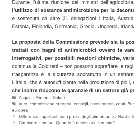
Durante l’ultima riunione dei ministri dell’agricoltur
l’utilizzo di sostanze antimicrobiche per la decont
e sostenuta da altre 21 delegazioni : Italia, Austr
Estonia, Finlandia, Germania, Grecia, Ungheria, Irlan
L
a proposta della Commissione prevede sia la poss
trattati con bagni di antimicrobici ovvero la var
interrogativi, per possibili reazioni chimiche, varia
continua la Coldiretti – non possono sopraffare le rag
trasparenza e la sicurezza soprattutto in un settore
L’Italia, che è autosufficiente nella produzione di poll
che inoltre riducono le garanzie di un settore già 
Categorie
Acquisti
,
Alimenti
,
Salute
Tag
auto
,
commissione europea
,
consigli
,
consumatori
,
conti
,
Eu
europea
Differenze importanti per i prezzi degli alimentari tra Nord e 
Cambiare il mutuo. Quando è necessario il notaio?