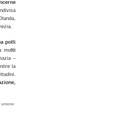
ncerne
ndivisa
Olanda,
vezia.
a polli
va mo
lti
omazia –
tire la
tadini.
azione,
.
,
unione