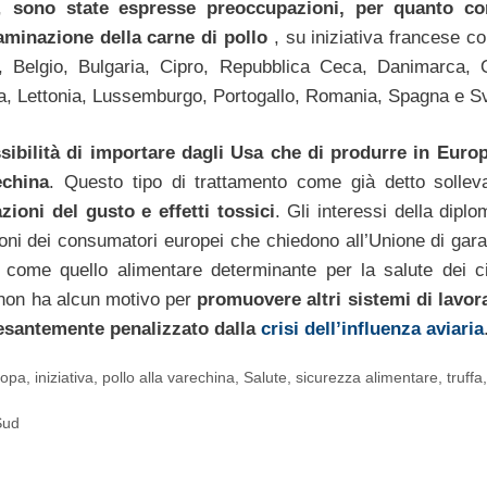
a,
sono state espresse preoccupazioni, per quanto co
aminazione della carne di pollo
, su iniziativa francese co
ia, Belgio, Bulgaria, Cipro, Repubblica Ceca, Danimarca, 
da, Lettonia, Lussemburgo, Portogallo, Romania, Spagna e S
ibilità di importare dagli Usa che di produrre in Europ
echina
. Questo tipo di trattamento come già detto solle
zioni del gusto e effetti tossici
. Gli interessi della dipl
ioni dei consumatori europei che chiedono all’Unione di garan
 come quello alimentare determinante per la salute dei cit
i, non ha alcun motivo per
promuovere altri sistemi di lavor
pesantemente penalizzato dalla
crisi dell’influenza aviaria
ropa
,
iniziativa
,
pollo alla varechina
,
Salute
,
sicurezza alimentare
,
truffa
Sud