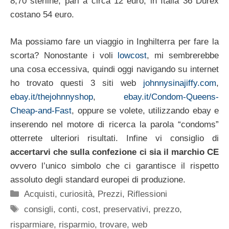
8,70 sterline, pari a circa 12 euro, in Italia 36 Durex
costano 54 euro.
Ma possiamo fare un viaggio in Inghilterra per fare la
scorta? Nonostante i voli
lowcost
, mi sembrerebbe
una cosa eccessiva, quindi oggi navigando su internet
ho trovato questi 3 siti web
johnnysinajiffy.com
,
ebay.it/thejohnnyshop
,
ebay.it/Condom-Queens-
Cheap-and-Fast
, oppure se volete, utilizzando ebay e
inserendo nel motore di ricerca la parola “condoms”
otterrete ulteriori risultati. Infine vi consiglio di
accertarvi che sulla confezione ci sia il marchio CE
ovvero l’unico simbolo che ci garantisce il rispetto
assoluto degli standard europei di produzione.
Categorie
Acquisti
,
curiosità
,
Prezzi
,
Riflessioni
Tag
consigli
,
conti
,
cost
,
preservativi
,
prezzo
,
risparmiare
,
risparmio
,
trovare
,
web