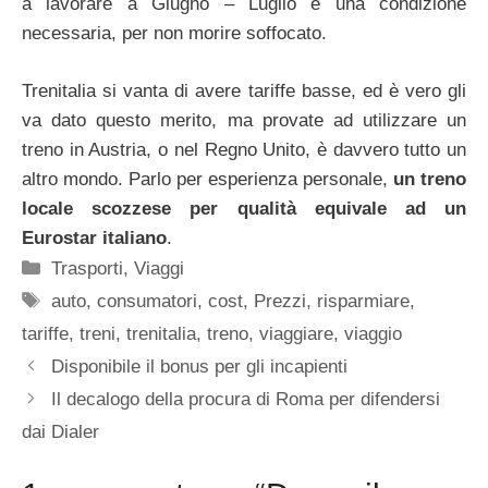
a lavorare a Giugno – Luglio è una condizione
necessaria, per non morire soffocato.
Trenitalia si vanta di avere tariffe basse, ed è vero gli
va dato questo merito, ma provate ad utilizzare un
treno in Austria, o nel Regno Unito, è davvero tutto un
altro mondo. Parlo per esperienza personale,
un treno
locale scozzese per qualità equivale ad un
Eurostar italiano
.
Categorie
Trasporti
,
Viaggi
Tag
auto
,
consumatori
,
cost
,
Prezzi
,
risparmiare
,
tariffe
,
treni
,
trenitalia
,
treno
,
viaggiare
,
viaggio
Disponibile il bonus per gli incapienti
Il decalogo della procura di Roma per difendersi
dai Dialer