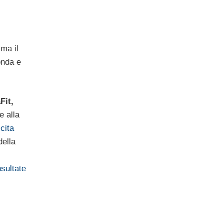
ma il
onda e
it,
e alla
cita
della
sultate