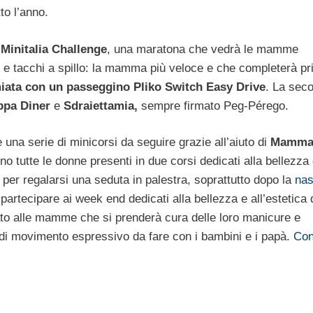
to l’anno.
 Minitalia Challenge
, una maratona che vedrà le mamme
 e tacchi a spillo: la mamma più veloce e che completerà pri
iata
con un passeggino Pliko Switch Easy Drive
. La sec
ppa Diner
e
Sdraiettamia,
sempre firmato Peg-Pérego.
una serie di minicorsi da seguire grazie all’aiuto di
MammaF
tutte le donne presenti in due corsi dedicati alla bellezza 
r regalarsi una seduta in palestra, soprattutto dopo la
nas
rtecipare ai week end dedicati alla bellezza e all’estetica 
to alle mamme che si prenderà cura delle loro manicure e
ri di movimento espressivo da fare con i bambini e i papà.
Con