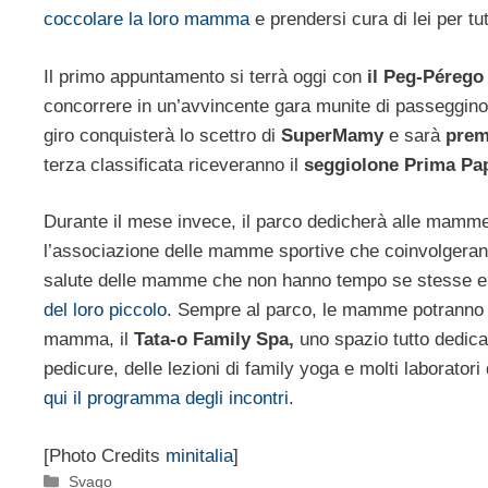
coccolare la loro mamma
e prendersi cura di lei per tut
Il primo appuntamento si terrà oggi con
il Peg-Pérego
concorrere in un’avvincente gara munite di passeggino
giro conquisterà lo scettro di
SuperMamy
e sarà
prem
terza classificata riceveranno il
seggiolone Prima Pa
Durante il mese invece, il parco dedicherà alle mamme 
l’associazione delle mamme sportive che coinvolgeranno 
salute delle mamme che non hanno tempo se stesse e pe
del loro piccolo
. Sempre al parco, le mamme potranno pa
mamma, il
Tata-o Family Spa,
uno spazio tutto dedica
pedicure, delle lezioni di family yoga e molti laborato
qui il programma degli incontri
.
[Photo Credits
minitalia
]
Categorie
Svago