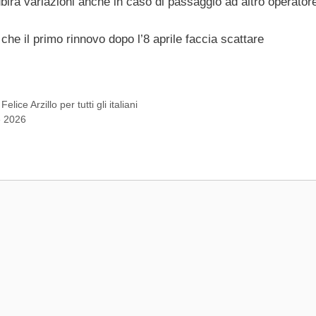
birà variazioni anche in caso di passaggio ad altro operator
che il primo rinnovo dopo l’8 aprile faccia scattare
ce Arzillo per tutti gli italiani
e 2026