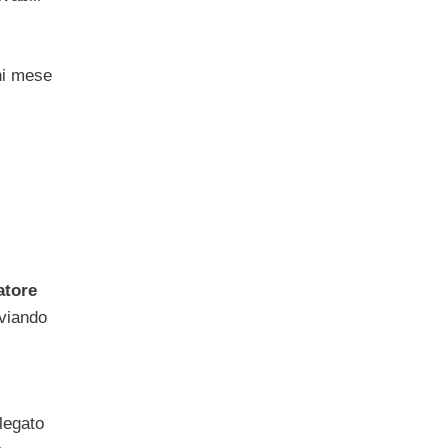
ni mese
atore
nviando
 legato