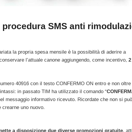
 procedura SMS anti rimodulazi
riata la propria spesa mensile è la possibilità di aderire a
i conservare l’attuale canone aggiungendo, come incentivo,
2
l numero 40916 con il testo CONFERMO ON entro e non oltre 
ntassi: in passato TIM ha utilizzato il comando “
CONFERM
to nel messaggio informativo ricevuto. Ricordate che non si pu
re crearne uno nuovo.
mette a disposizione due diverse promozioni gratuite,
att