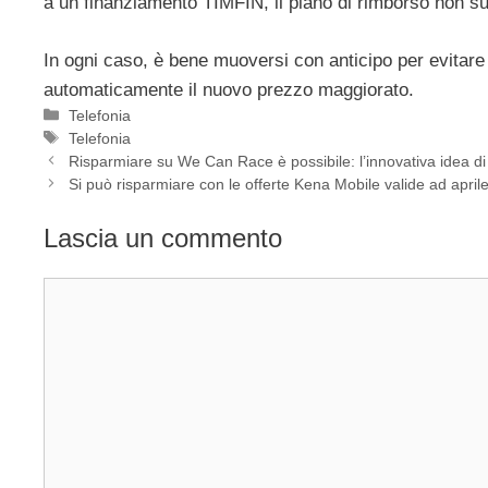
a un finanziamento TIMFIN, il piano di rimborso non su
In ogni caso, è bene muoversi con anticipo per evitare 
automaticamente il nuovo prezzo maggiorato.
Categorie
Telefonia
Tag
Telefonia
Risparmiare su We Can Race è possibile: l’innovativa idea di Feli
Si può risparmiare con le offerte Kena Mobile valide ad april
Lascia un commento
Commento