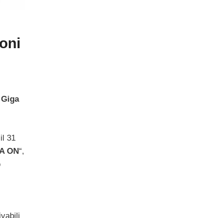
oni
 Giga
il 31
A ON
“,
ò
ivabili