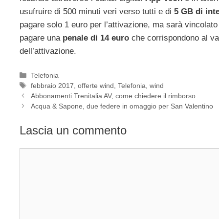
usufruire di 500 minuti veri verso tutti e di
5 GB di int
pagare solo 1 euro per l’attivazione, ma sarà vincolat
pagare una
penale di 14 euro
che corrispondono al va
dell’attivazione.
Categorie
Telefonia
Tag
febbraio 2017
,
offerte wind
,
Telefonia
,
wind
Abbonamenti Trenitalia AV, come chiedere il rimborso
Acqua & Sapone, due federe in omaggio per San Valentino
Lascia un commento
Commento