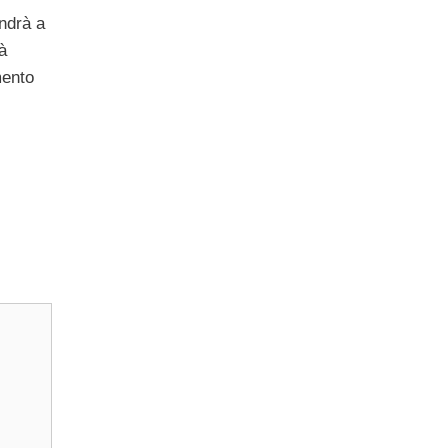
ndrà a
à
mento