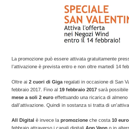
La promozione può essere attivata gratuitamente press
l’attivazione è prevista entro e non oltre martedì 14 fe
Oltre ai
2 cuori di Giga
regalati in occasione di San Va
febbraio 2017. Fino al
19 febbraio 2017
sarà possibile
mese a soli 2 euro
effettuando una ricarica di almeno
dall’attivazione. Quindi in sostanza si tratta di un’att
All Digital
è invece la
promozione
che costa
10 eur
febbraio attraverso i canali digitali
App Veon
o in alter