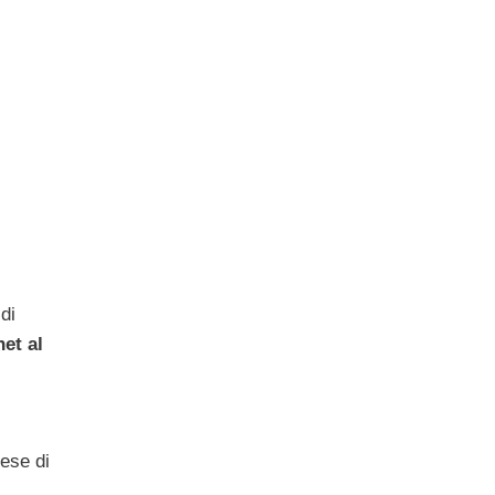
di
net al
mese di